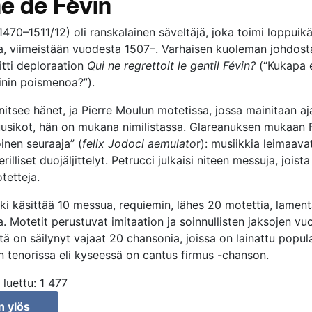
e de Févin
1470–1511/12) oli ranskalainen säveltäjä, joka toimi loppuik
ana, viimeistään vuodesta 1507–. Varhaisen kuoleman johdos
itti deploraation
Qui ne regrettoit le gentil Févin?
(“Kukapa ei
nin poismenoa?”).
nitsee hänet, ja Pierre Moulun motetissa, jossa mainitaan a
usikot, hän on mukana nimilistassa. Glareanuksen mukaan Fé
oinen seuraaja” (
felix Jodoci aemulato
r): musiikkia leimaava
erilliset duojäljittelyt. Petrucci julkaisi niteen messuja, jois
tetteja.
ki käsittää 10 messua, requiemin, lähes 20 motettia, lamenta
. Motetit perustuvat imitaation ja soinnullisten jaksojen vuo
ltä on säilynyt vajaat 20 chansonia, joissa on lainattu popu
tenorissa eli kyseessä on cantus firmus -chanson.
 luettu:
1 477
n ylös