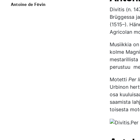
Antoine de Févin
Divitis (n. 1
Brüggessa ja 
(1515–). Hän
Agricolan mot
Musiikkia on
kolme Magnifi
mestarillist
perustuu me
Motetti
Per 
Urbinon hert
osa kuuluis
saamista lah
toisesta mote