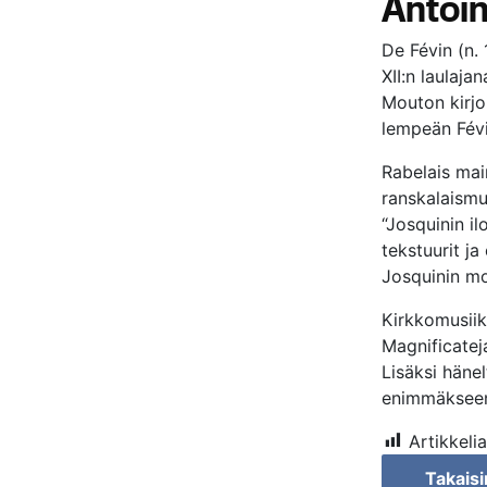
Antoin
De Févin (n. 
XII:n laulaj
Mouton kirjo
lempeän Févi
Rabelais mai
ranskalaismu
“Josquinin il
tekstuurit ja 
Josquinin mo
Kirkkomusiik
Magnificateja
Lisäksi häne
enimmäkseen 
Artikkelia
Takaisi