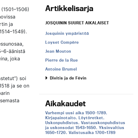
Artikkelisarja
i (1501–1506)
hovissa
JOSQUININ SUURET AIKALAISET
tin ja
(1514–1549).
Josquinin ympäristöä
Loyset Compère
essunosaa,
 5–6-äänistä
Jean Mouton
gina
, joka
Pierre de la Rue
Antoine Brumel
tetut”) soi
Divitis ja de Févin
1518 ja se on
parin
isemasta
Aikakaudet
Aikakausi:
Varhempi uusi aika 1500-1789.
Kirjapainotaito. Löytöretket.
Uskonpuhdistus. Vastauskonpuhdistus
ja uskonsodat 1543–1650. Yksinvaltius
1650–1720. Valistusaika 1700–1789