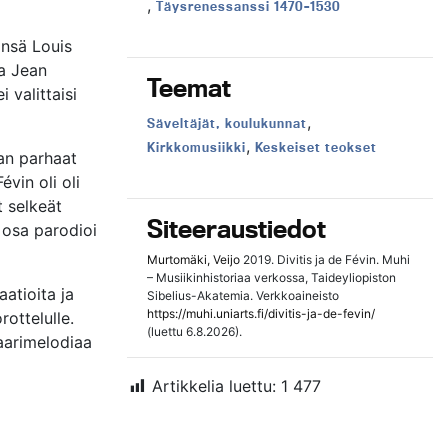
,
Aikakausi:
Täysrenessanssi 1470–1530
änsä Louis
ta Jean
Teemat
 valittaisi
,
Teema:
Säveltäjät, koulukunnat
,
Teema:
Teema:
Kirkkomusiikki
Keskeiset teokset
jan parhaat
vin oli oli
t selkeät
Siteeraustiedot
ta osa parodioi
Murtomäki, Veijo
2019. Divitis ja de Févin. Muhi
– Musiikinhistoriaa verkossa, Taideyliopiston
atioita ja
Sibelius-Akatemia. Verkkoaineisto
https://muhi.uniarts.fi/divitis-ja-de-fevin/
rottelulle.
(luettu 6.8.2026).
laarimelodiaa
Artikkelia luettu:
1 477