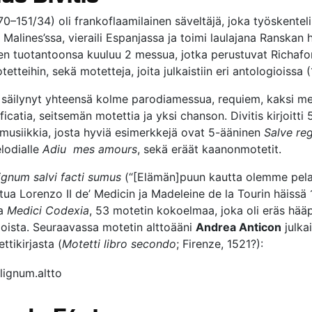
470–151/34) oli frankoflaamilainen säveltäjä, joka työskentel
Malines’ssa, vieraili Espanjassa ja toimi laulajana Ranskan 
en tuotantoonsa kuuluu 2 messua, jotka perustuvat Richafor
etteihin, sekä motetteja, joita julkaistiin eri antologioissa 
 säilynyt yhteensä kolme parodiamessua, requiem, kaksi m
catia, seitsemän motettia ja yksi chanson. Divitis kirjoitti
a musiikkia, josta hyviä esimerkkejä ovat 5-ääninen
Salve re
lodialle
Adiu mes amours
, sekä eräät kaanonmotetit.
lignum salvi facti sumus
(“[Elämän]puun kautta olemme pelas
tua Lorenzo II de’ Medicin ja Madeleine de la Tourin häissä 
aa
Medici Codexia
, 53 motetin kokoelmaa, joka oli eräs hää
joista. Seuraavassa motetin alttoääni
Andrea Anticon
julka
ttikirjasta (
Motetti libro secondo
; Firenze, 1521?):