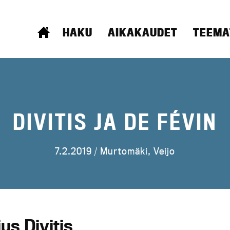
ETUSIVU
HAKU
AIKAKAUDET
TEEMA
DIVITIS JA DE FÉVIN
7.2.2019 /
Murtomäki, Veijo
us Divitis