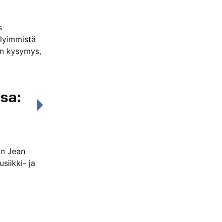
s
llyimmistä
on kysymys,
ssa:
un Jean
siikki- ja