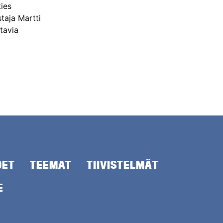
ies
taja Martti
tavia
DET
TEEMAT
TIIVISTELMÄT
E