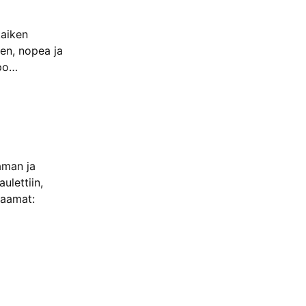
kaiken
nen, nopea ja
opo…
aman ja
ulettiin,
raamat: