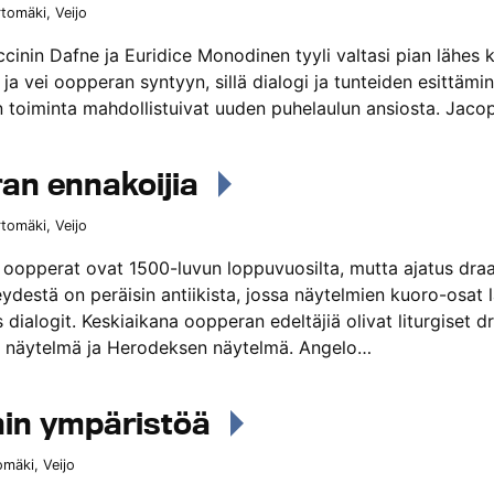
tomäki, Veijo
ccinin Dafne ja Euridice Monodinen tyyli valtasi pian lähes 
 ja vei oopperan syntyyn, sillä dialogi ja tunteiden esittämi
 toiminta mahdollistuivat uuden puhelaulun ansiosta. Jac
an ennakoijia
tomäki, Veijo
oopperat ovat 1500-luvun loppuvuosilta, mutta ajatus dra
ydestä on peräisin antiikista, jossa näytelmien kuoro-osat la
dialogit. Keskiaikana oopperan edeltäjiä olivat liturgiset d
n näytelmä ja Herodeksen näytelmä. Angelo…
nin ympäristöä
omäki, Veijo