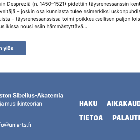
in Despreziä (n. 1450–1521) pidettiin täysrenessanssin kent
veltäjä – joskin osa kunniasta tulee esimerkiksi uskonpuhdis
ista – täysrenessanssissa toimi poikkeuksellisen paljon lois
Musiikissa nousi esiin hämmästyttävä…
n ylös
en
minen
iston Sibelius-Akatemia
HAKU
AIKAKAU
ja musiikinteorian
TIETOA
PALAUT
fo@uniarts.fi