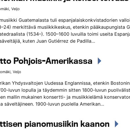
omäki, Veijo
usiikki Guatemalasta tuli espanjalaiskonkvistadorien vallo
3–24) merkittävä musiikkikeskus, etenkin pääkaupungista 
atedraalista (1534–). 1500–1600 luvuilla toimi useita Espanj
säveltäjiä, kuten Juan Gutiérrez de Padilla…
tto Pohjois-Amerikassa
tomäki, Veijo
ikan Yhdysvaltojen Uudessa Englannissa, etenkin Bostonin 
1700-luvun lopulla ja täydemmin sitten 1800-luvun puolivälis
en mallin mukainen konsertti- ja musiikkielämä konservator
 ja säveltäjineen. 1900-luvun puolella Amerikan…
tisen pianomusiikin kaanon