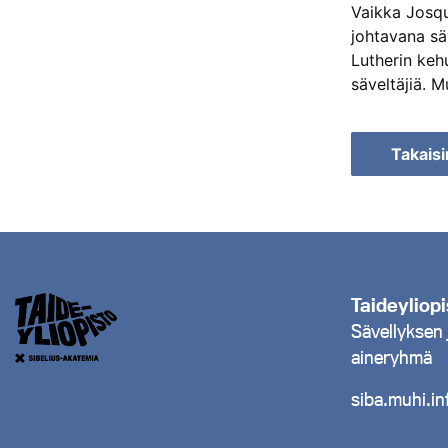
Vaikka Josqu
johtavana sä
Lutherin kehu
säveltäjiä. 
Takaisi
Haku
tulost
selaa
Taideyliop
Sävellyksen 
aineryhmä
siba.muhi.in