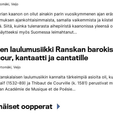
omäki, Veijo
orian kaanon on ollut ainakin parin vuosikymmenen ajan erä
imuksen ajankohtaisimmaista, samalla vaikemmista ja kiiste
. Siitä, kuinka tulenarasta aihepiiristä kaanonissa yleensä 
 näytteeksi myös Suomessa leimahtanut…
nen laulumusiikki Ranskan baroki
cour, kantaatti ja cantatille
rtomäki, Veijo
anskalaisen laulumusiikin kannalta tärkeimpiä asioita oli, k
ïf (1532–89) ja Thibaut de Courville (k. 1581) perustivat mu
an Académie de Musique et de Poésie…
äiset oopperat