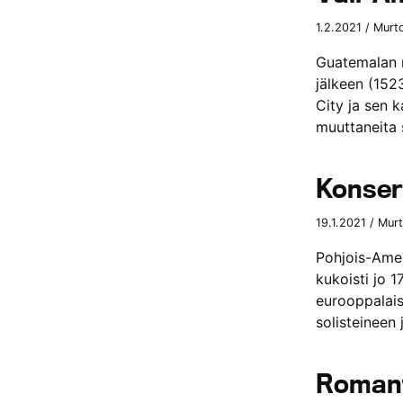
1.2.2021 / Murt
Guatemalan m
jälkeen (152
City ja sen k
muuttaneita 
Konser
19.1.2021 / Mur
Pohjois-Amer
kukoisti jo 
eurooppalais
solisteineen
Romant