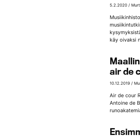
5.2.2020 / Murt
Musiikinhist
musiikintutk
kysymyksistä
käy oivaksi
Maalli
air de 
10.12.2019 / Mu
Air de cour R
Antoine de Ba
runoakatemi
Ensimm