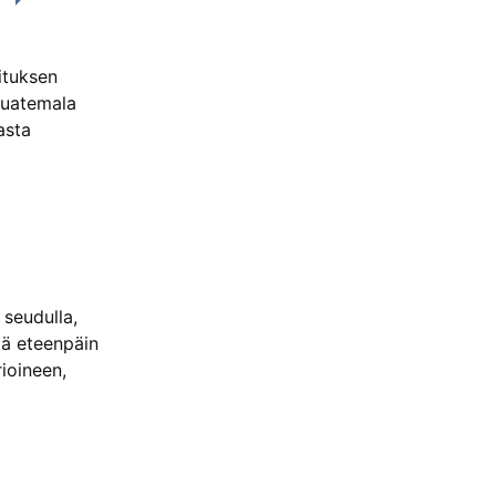
ituksen
Guatemala
asta
seudulla,
tä eteenpäin
ioineen,