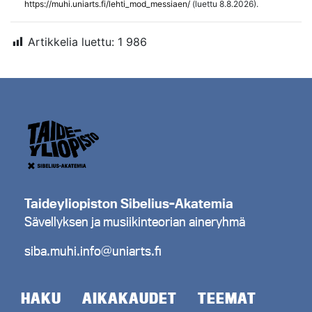
https://muhi.uniarts.fi/lehti_mod_messiaen/
(luettu 8.8.2026).
Artikkelia luettu:
1 986
Taideyliopiston Sibelius-Akatemia
Sävellyksen ja musiikinteorian aineryhmä
siba.muhi.info@uniarts.fi
HAKU
AIKAKAUDET
TEEMAT