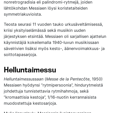
nonretrogradisia eli palindromi-rytmejä, joiden
lähtökohdan Messiaen löysi koristetaiteiden
symmetriakuvioista.
Teosta seurasi 11 vuoden tauko urkusäveltämisessä,
kriisi yksityiselämässä sekä musiikin uuden
järjestyksen etsintää. Messiaen oli sarjallisen ajattelun
käynnistäjiä kokeilemalla 1940-luvun musiikissaan
sävelrivien lisäksi myös kesto-, äänenvoimakkuus- ja
soittotapasarjoja.
Helluntaimessu
Helluntaimessussaan
(
Messe de la Pentecôte
, 1950)
Messiaen hyödynsi ”rytmipersoonia”, hindurytmeistä
johdettuja tunnistettavia rytmihahmoja, sekä
”kromaattisia kestoja”, 1/16-nuotin kerrannaisista
muodostettuja kestosarjoja.