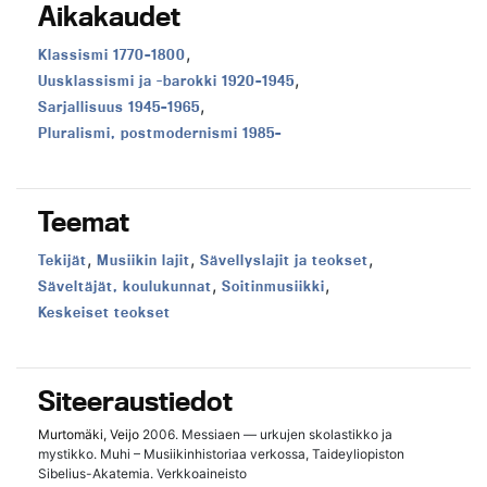
Aikakaudet
,
Aikakausi:
Klassismi 1770–1800
,
Aikakausi:
Uusklassismi ja -barokki 1920–1945
,
Aikakausi:
Sarjallisuus 1945–1965
Aikakausi:
Pluralismi, postmodernismi 1985–
Teemat
,
,
,
Teema:
Teema:
Teema:
Tekijät
Musiikin lajit
Sävellyslajit ja teokset
,
,
Teema:
Teema:
Säveltäjät, koulukunnat
Soitinmusiikki
Teema:
Keskeiset teokset
Siteeraustiedot
Murtomäki, Veijo
2006. Messiaen — urkujen skolastikko ja
mystikko. Muhi – Musiikinhistoriaa verkossa, Taideyliopiston
Sibelius-Akatemia. Verkkoaineisto