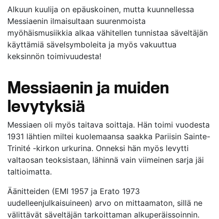
Alkuun kuulija on epäuskoinen, mutta kuunnellessa
Messiaenin ilmaisultaan suurenmoista
myöhäismusiikkia alkaa vähitellen tunnistaa säveltäjän
käyttämiä sävelsymboleita ja myös vakuuttua
keksinnön toimivuudesta!
Messiaenin ja muiden
levytyksiä
Messiaen oli myös taitava soittaja. Hän toimi vuodesta
1931 lähtien miltei kuolemaansa saakka Pariisin Sainte-
Trinité -kirkon urkurina. Onneksi hän myös levytti
valtaosan teoksistaan, lähinnä vain viimeinen sarja jäi
taltioimatta.
Äänitteiden (EMI 1957 ja Erato 1973
uudelleenjulkaisuineen) arvo on mittaamaton, sillä ne
välittävät säveltäjän tarkoittaman alkuperäissoinnin.