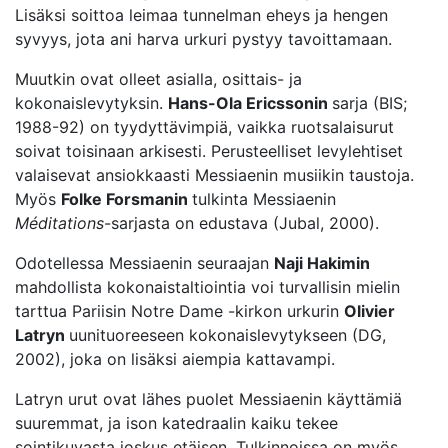
Lisäksi soittoa leimaa tunnelman eheys ja hengen
syvyys, jota ani harva urkuri pystyy tavoittamaan.
Muutkin ovat olleet asialla, osittais- ja
kokonaislevytyksin.
Hans-Ola Ericssonin
sarja (BIS;
1988-92) on tyydyttävimpiä, vaikka ruotsalaisurut
soivat toisinaan arkisesti. Perusteelliset levylehtiset
valaisevat ansiokkaasti Messiaenin musiikin taustoja.
Myös
Folke Forsmanin
tulkinta Messiaenin
Méditations
-sarjasta on edustava (Jubal, 2000).
Odotellessa Messiaenin seuraajan
Naji Hakimin
mahdollista kokonaistaltiointia voi turvallisin mielin
tarttua Pariisin Notre Dame -kirkon urkurin
Olivier
Latryn
uunituoreeseen kokonaislevytykseen (DG,
2002), joka on lisäksi aiempia kattavampi.
Latryn urut ovat lähes puolet Messiaenin käyttämiä
suuremmat, ja ison katedraalin kaiku tekee
sointikuvasta joskus etäisen. Tulkinnoissa on myös