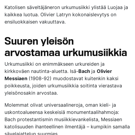
Katolisen säveltäjäneron urkumusiikki ylistää Luojaa ja
kaikkea luotua. Olivier Latryn kokonaislevytys on
ensiluokkaisen vakuuttava.
Suuren yleisön
arvostamaa urkumusiikkia
Urkumusiikki on enimmäkseen urkureiden ja
kirkkoväen nautinta-aluetta. Isä-
Bach
ja
Olivier
Messiaen
(1908-92) muodostavat kuitenkin kaksi
poikkeusta, joiden urkumusiikkia soitinta vierastava
yleisönosakin arvostaa.
Molemmat olivat universaalineroja, oman kieli- ja
uskontoalueensa keskeisiä monumentaalihahmoja:
Bach protestantismin musiikkievankelista, Messiaen
katolisuuden ihanteellinen ilmentäjä – kumpikin samalla
sävelajattelun suurmies.