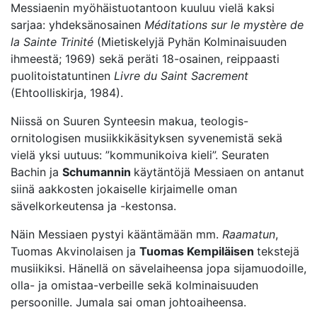
Messiaenin myöhäistuotantoon kuuluu vielä kaksi
sarjaa: yhdeksänosainen
Méditations sur le mystère de
la Sainte Trinité
(Mietiskelyjä Pyhän Kolminaisuuden
ihmeestä; 1969) sekä peräti 18-osainen, reippaasti
puolitoistatuntinen
Livre du Saint Sacrement
(Ehtoolliskirja, 1984).
Niissä on Suuren Synteesin makua, teologis-
ornitologisen musiikkikäsityksen syvenemistä sekä
vielä yksi uutuus: ”kommunikoiva kieli”. Seuraten
Bachin ja
Schumannin
käytäntöjä Messiaen on antanut
siinä aakkosten jokaiselle kirjaimelle oman
sävelkorkeutensa ja -kestonsa.
Näin Messiaen pystyi kääntämään mm.
Raamatun
,
Tuomas Akvinolaisen ja
Tuomas Kempiläisen
tekstejä
musiikiksi. Hänellä on sävelaiheensa jopa sijamuodoille,
olla- ja omistaa-verbeille sekä kolminaisuuden
persoonille. Jumala sai oman johtoaiheensa.