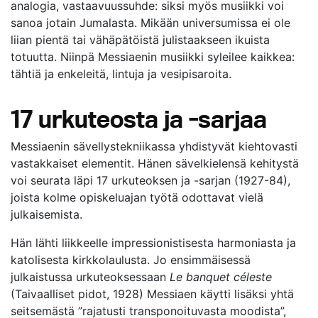
analogia, vastaavuussuhde: siksi myös musiikki voi
sanoa jotain Jumalasta. Mikään universumissa ei ole
liian pientä tai vähäpätöistä julistaakseen ikuista
totuutta. Niinpä Messiaenin musiikki syleilee kaikkea:
tähtiä ja enkeleitä, lintuja ja vesipisaroita.
17 urkuteosta ja -sarjaa
Messiaenin sävellystekniikassa yhdistyvät kiehtovasti
vastakkaiset elementit. Hänen sävelkielensä kehitystä
voi seurata läpi 17 urkuteoksen ja -sarjan (1927-84),
joista kolme opiskeluajan työtä odottavat vielä
julkaisemista.
Hän lähti liikkeelle impressionistisesta harmoniasta ja
katolisesta kirkkolaulusta. Jo ensimmäisessä
julkaistussa urkuteoksessaan
Le banquet céleste
(Taivaalliset pidot, 1928) Messiaen käytti lisäksi yhtä
seitsemästä ”rajatusti transponoituvasta moodista”,