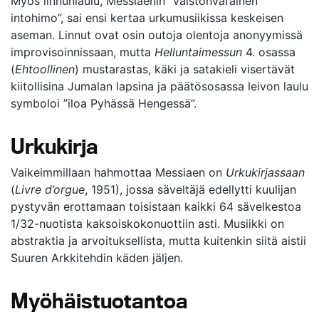
Myös linnunlaulu, Messiaenin ”vaistonvarainen
intohimo”, sai ensi kertaa urkumusiikissa keskeisen
aseman. Linnut ovat osin outoja olentoja anonyymissä
improvisoinnissaan, mutta
Helluntaimessun
4. osassa
(
Ehtoollinen
) mustarastas, käki ja satakieli visertävät
kiitollisina Jumalan lapsina ja päätösosassa leivon laulu
symboloi ”iloa Pyhässä Hengessä”.
Urkukirja
Vaikeimmillaan hahmottaa Messiaen on
Urkukirjassaan
(
Livre d’orgue
, 1951), jossa säveltäjä edellytti kuulijan
pystyvän erottamaan toisistaan kaikki 64 sävelkestoa
1/32-nuotista kaksoiskokonuottiin asti. Musiikki on
abstraktia ja arvoituksellista, mutta kuitenkin siitä aistii
Suuren Arkkitehdin käden jäljen.
Myöhäistuotantoa