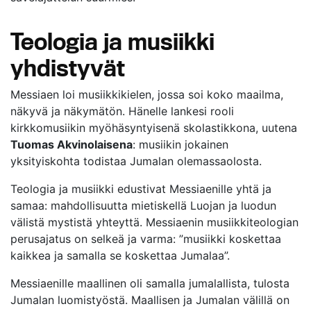
Teologia ja musiikki
yhdistyvät
Messiaen loi musiikkikielen, jossa soi koko maailma,
näkyvä ja näkymätön. Hänelle lankesi rooli
kirkkomusiikin myöhäsyntyisenä skolastikkona, uutena
Tuomas Akvinolaisena
: musiikin jokainen
yksityiskohta todistaa Jumalan olemassaolosta.
Teologia ja musiikki edustivat Messiaenille yhtä ja
samaa: mahdollisuutta mietiskellä Luojan ja luodun
välistä mystistä yhteyttä. Messiaenin musiikkiteologian
perusajatus on selkeä ja varma: ”musiikki koskettaa
kaikkea ja samalla se koskettaa Jumalaa”.
Messiaenille maallinen oli samalla jumalallista, tulosta
Jumalan luomistyöstä. Maallisen ja Jumalan välillä on