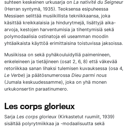
suhteen keskeinen urkusarja on
La nativité du Seigneur
(Herran syntymä, 1935). Teoksensa esipuheessa
Messiaen selittää musiikillista tekniikkaansa, joka
käsittää kreikkalaisia ja hindurytmejä, lisättyjä aika-
arvoja, kestojen harventumisia ja tihentymisiä sekä
polymodaalisia ostinatoja eli useamman moodin
yhtäaikaista käyttöä erimittaisina toistuvissa jaksoissa.
Musiikissa on sekä pyhäkouluidylliä paimenineen,
enkeleineen ja tietäjineen (osat 2, 6, 8) että väkevää
retoriikkaa sanan lihaksi tulemisen kuvauksessa (osa 4,
Le Verbe
) ja päätösnumerossa
Dieu parmi nous
(Jumala keskuudessamme), joka on yhä monen
urkukonsertin paraatinumero.
Les corps glorieux
Sarja
Les corps glorieux
(Kirkastetut ruumiit, 1939)
sisältää polyrytmiikkaa ja -modaalisuutta sekä