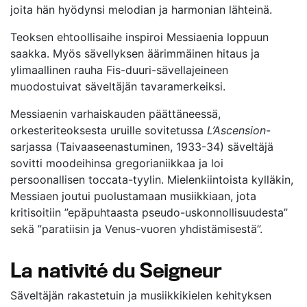
joita hän hyödynsi melodian ja harmonian lähteinä.
Teoksen ehtoollisaihe inspiroi Messiaenia loppuun
saakka. Myös sävellyksen äärimmäinen hitaus ja
ylimaallinen rauha Fis-duuri-sävellajeineen
muodostuivat säveltäjän tavaramerkeiksi.
Messiaenin varhaiskauden päättäneessä,
orkesteriteoksesta uruille sovitetussa
L’Ascension
-
sarjassa (Taivaaseenastuminen, 1933-34) säveltäjä
sovitti moodeihinsa gregorianiikkaa ja loi
persoonallisen toccata-tyylin. Mielenkiintoista kylläkin,
Messiaen joutui puolustamaan musiikkiaan, jota
kritisoitiin ”epäpuhtaasta pseudo-uskonnollisuudesta”
sekä ”paratiisin ja Venus-vuoren yhdistämisestä”.
La nativité du Seigneur
Säveltäjän rakastetuin ja musiikkikielen kehityksen