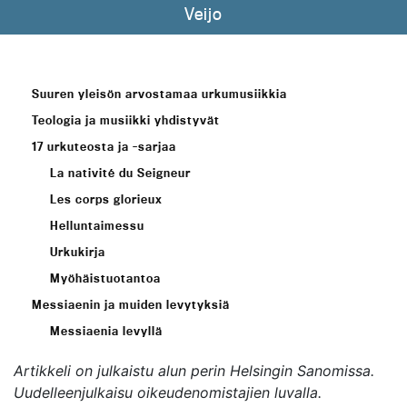
Veijo
Suuren yleisön arvostamaa urkumusiikkia
Teologia ja musiikki yhdistyvät
17 urkuteosta ja -sarjaa
La nativité du Seigneur
Les corps glorieux
Helluntaimessu
Urkukirja
Myöhäistuotantoa
Messiaenin ja muiden levytyksiä
Messiaenia levyllä
Artikkeli on julkaistu alun perin
Helsingin Sanomissa
.
Uudelleenjulkaisu oikeudenomistajien luvalla.