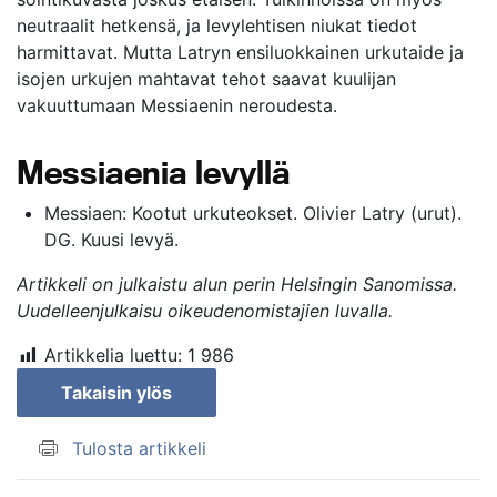
neutraalit hetkensä, ja levylehtisen niukat tiedot
harmittavat. Mutta Latryn ensiluokkainen urkutaide ja
isojen urkujen mahtavat tehot saavat kuulijan
vakuuttumaan Messiaenin neroudesta.
Messiaenia levyllä
Messiaen: Kootut urkuteokset. Olivier Latry (urut).
DG. Kuusi levyä.
Artikkeli on julkaistu alun perin
Helsingin Sanomissa
.
Uudelleenjulkaisu oikeudenomistajien luvalla.
Artikkelia luettu:
1 986
Takaisin ylös
Tulosta artikkeli