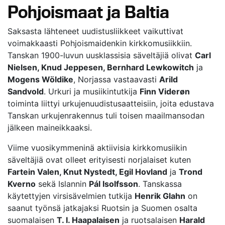
Pohjoismaat ja Baltia
Saksasta lähteneet uudistusliikkeet vaikuttivat
voimakkaasti Pohjoismaidenkin kirkkomusiikkiin.
Tanskan 1900-luvun uusklassisia säveltäjiä olivat
Carl
Nielsen, Knud Jeppesen, Bernhard Lewkowitch
ja
Mogens Wöldike
, Norjassa vastaavasti
Arild
Sandvold
. Urkuri ja musiikintutkija
Finn Viderøn
toiminta liittyi urkujenuudistusaatteisiin, joita edustava
Tanskan urkujenrakennus tuli toisen maailmansodan
jälkeen maineikkaaksi.
Viime vuosikymmeninä aktiivisia kirkkomusiikin
säveltäjiä ovat olleet erityisesti norjalaiset kuten
Fartein Valen, Knut Nystedt, Egil Hovland
ja
Trond
Kverno
sekä Islannin
Pál Isolfsson
. Tanskassa
käytettyjen virsisävelmien tutkija
Henrik Glahn
on
saanut työnsä jatkajaksi Ruotsin ja Suomen osalta
suomalaisen
T. I. Haapalaisen
ja ruotsalaisen
Harald