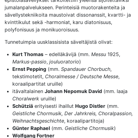
epistolasävellykset tarkoitettiin yleensä sijoitettaviksi
jumalanpalvelukseen. Perinteisiä muotorakenteita ja
sävellystekniikoita maustoivat dissonanssit, kvartti- ja
kvinttikulut sekä -harmoniat, karu diatonisuus,
polyfonisuus ja monikuoroisuus.
Tunnetuimpia uusklassisista säveltäjistä olivat:
Kurt Thomas
– edelläkävijä (mm.
Messu
1925,
Markus-passio
,
jouluoratorio
)
Ernst Pepping
(mm.
Spandauer Chorbuch
,
tekstimotetit,
Choralmesse / Deutsche Messe
,
koraalipartitat uruille)
itävaltalainen
Johann Nepomuk David
(mm. laaja
Choralwerk
uruille)
Schütziä
erityisesti ihaillut
Hugo Distler
(mm.
Geistliche Chormusik, Der Jahrkreis, Choralpassion,
Weihnachtsgeschichte
, koraalipartitoja)
Günter Raphael
(mm.
Geistliche Chormusik
)
Wolfgang Fortner