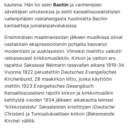
kautena. Hän toi esiin
Bachin
ja vanhempien
säveltäjien urkuteoksia ja esitti kansallissosialististen
vallanpitäjien vastahangasta huolimatta Bachin
kantaatteja jumalanpalveluksissa.
Ensimmäisen maailmansodan jälkeen musiikissa olivat
vastakkain ekspressionismin pohjalta kasvanut
modernismi ja uusklassismi. Viimeksi mainittu vaikutti
ratkaisevasti kirkkomusiikkiin. Kirkon ja valtion ero
tapahtui Saksassa Weimarin tasavallan aikana 1919-34.
Vuonna 1922 perustettiin
Deutsches Evangelisches
Kirchenbund
, 28 maakirkon liitto, jonka käyttöön
otettiin 1923
Evangelisches Gesangbuch
.
Kansallissosialismi rajoitti kirkon ja kirkkomusiikin
kehitystä vuoden 1934 jälkeen: aikakautta leimasi
”kirkkotaistelu” Saksalaisten kristittyjen (
Deutsche
Christen
) ja Tunnustuksellisen kirkon (
Bekennende
Kirche
) välillä.