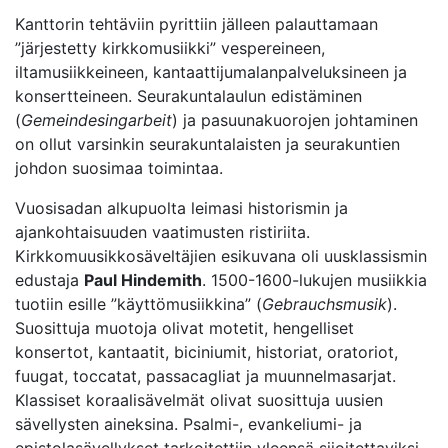
Kanttorin tehtäviin pyrittiin jälleen palauttamaan
”järjestetty kirkkomusiikki” vespereineen,
iltamusiikkeineen, kantaattijumalanpalveluksineen ja
konsertteineen. Seurakuntalaulun edistäminen
(
Gemeindesingarbeit
) ja pasuunakuorojen johtaminen
on ollut varsinkin seurakuntalaisten ja seurakuntien
johdon suosimaa toimintaa.
Vuosisadan alkupuolta leimasi historismin ja
ajankohtaisuuden vaatimusten ristiriita.
Kirkkomuusikkosäveltäjien esikuvana oli uusklassismin
edustaja
Paul Hindemith
. 1500-1600-lukujen musiikkia
tuotiin esille ”käyttömusiikkina” (
Gebrauchsmusik
).
Suosittuja muotoja olivat motetit, hengelliset
konsertot, kantaatit, biciniumit, historiat, oratoriot,
fuugat, toccatat, passacagliat ja muunnelmasarjat.
Klassiset koraalisävelmät olivat suosittuja uusien
sävellysten aineksina. Psalmi-, evankeliumi- ja