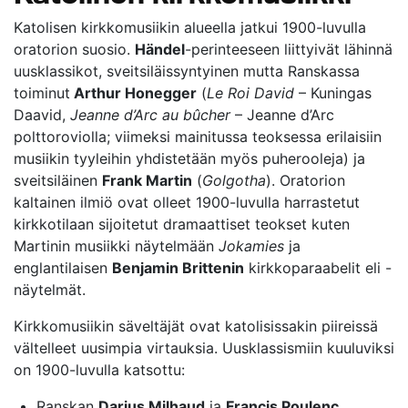
Katolisen kirkkomusiikin alueella jatkui 1900-luvulla
oratorion suosio.
Händel
-perinteeseen liittyivät lähinnä
uusklassikot, sveitsiläissyntyinen mutta Ranskassa
toiminut
Arthur Honegger
(
Le Roi David
– Kuningas
Daavid,
Jeanne d’Arc au bûcher
– Jeanne d’Arc
polttoroviolla; viimeksi mainitussa teoksessa erilaisiin
musiikin tyyleihin yhdistetään myös puherooleja) ja
sveitsiläinen
Frank Martin
(
Golgotha
). Oratorion
kaltainen ilmiö ovat olleet 1900-luvulla harrastetut
kirkkotilaan sijoitetut dramaattiset teokset kuten
Martinin musiikki näytelmään
Jokamies
ja
englantilaisen
Benjamin Brittenin
kirkkoparaabelit eli -
näytelmät.
Kirkkomusiikin säveltäjät ovat katolisissakin piireissä
vältelleet uusimpia virtauksia. Uusklassismiin kuuluviksi
on 1900-luvulla katsottu:
Ranskan
Darius Milhaud
ja
Francis Poulenc