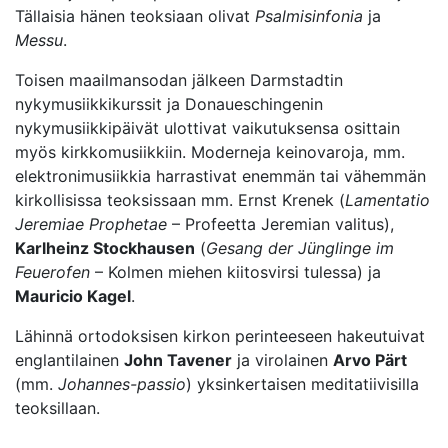
Tällaisia hänen teoksiaan olivat
Psalmisinfonia
ja
Messu
.
Toisen maailmansodan jälkeen Darmstadtin
nykymusiikkikurssit ja Donaueschingenin
nykymusiikkipäivät ulottivat vaikutuksensa osittain
myös kirkkomusiikkiin. Moderneja keinovaroja, mm.
elektronimusiikkia harrastivat enemmän tai vähemmän
kirkollisissa teoksissaan mm. Ernst Krenek (
Lamentatio
Jeremiae Prophetae
– Profeetta Jeremian valitus),
Karlheinz Stockhausen
(
Gesang der Jünglinge im
Feuerofen
– Kolmen miehen kiitosvirsi tulessa) ja
Mauricio Kagel
.
Lähinnä ortodoksisen kirkon perinteeseen hakeutuivat
englantilainen
John Tavener
ja virolainen
Arvo Pärt
(mm.
Johannes-passio
) yksinkertaisen meditatiivisilla
teoksillaan.