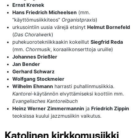
Ernst Krenek
Hans Friedrich Micheelsen
(mm.
”käyttömusiikkiteos”
Organistpraxis
)
urkusointiin uusia värejä etsinyt
Helmut Bornefeld
(
Das Choralwerk
)
puhekuorotekniikkaakin kokeillut
Siegfrid Reda
(mm.
Chormusik
, koraalikonserttoja uruille)
Johannes Drießler
Jan Bender
Gerhard Schwarz
Wolfgang Stockmeier
Wilhelm Ehmann
harrasti puhallinmusiikkia.
Kantorei
-käytännön elvyttämiseksi koottiin mm.
Evangelisches Kantoreibuch
Heinz Werner Zimmermannin
ja
Friedrich Zippin
teoksissa kuului jazzmusiikin vaikutus.
Katolinen kirkkomusiikki