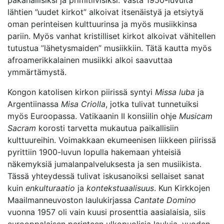
pakanallisiksi ja primitiivisiksi. Vasta 1950-luvulta
lähtien ”uudet kirkot” alkoivat itsenäistyä ja etsiytyä
oman perinteisen kulttuurinsa ja myös musiikkinsa
pariin. Myös vanhat kristilliset kirkot alkoivat vähitellen
tutustua ”lähetysmaiden” musiikkiin. Tätä kautta myös
afroamerikkalainen musiikki alkoi saavuttaa
ymmärtämystä.
Kongon katolisen kirkon piirissä syntyi
Missa luba
ja
Argentiinassa
Misa Criolla
, jotka tulivat tunnetuiksi
myös Euroopassa. Vatikaanin II konsiilin ohje
Musicam
Sacram
korosti tarvetta mukautua paikallisiin
kulttuureihin. Voimakkaan ekumeenisen liikkeen piirissä
pyrittiin 1900-luvun lopulla hakemaan yhteisiä
näkemyksiä jumalanpalveluksesta ja sen musiikista.
Tässä yhteydessä tulivat iskusanoiksi sellaiset sanat
kuin
enkulturaatio
ja
kontekstuaalisuus
. Kun Kirkkojen
Maailmanneuvoston laulukirjassa
Cantate Domino
vuonna 1957 oli vain kuusi prosenttia aasialaisia, siis