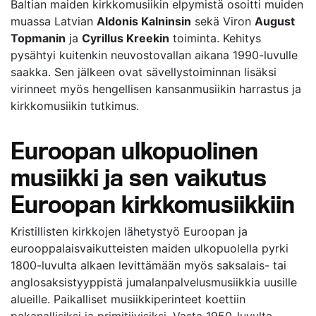
Baltian maiden kirkkomusiikin elpymistä osoitti muiden
muassa Latvian
Aldonis Kalninsin
sekä Viron
August
Topmanin
ja
Cyrillus Kreekin
toiminta. Kehitys
pysähtyi kuitenkin neuvostovallan aikana 1990-luvulle
saakka. Sen jälkeen ovat sävellystoiminnan lisäksi
virinneet myös hengellisen kansanmusiikin harrastus ja
kirkkomusiikin tutkimus.
Euroopan ulkopuolinen
musiikki ja sen vaikutus
Euroopan kirkkomusiikkiin
Kristillisten kirkkojen lähetystyö Euroopan ja
eurooppalaisvaikutteisten maiden ulkopuolella pyrki
1800-luvulta alkaen levittämään myös saksalais- tai
anglosaksistyyppistä jumalanpalvelusmusiikkia uusille
alueille. Paikalliset musiikkiperinteet koettiin