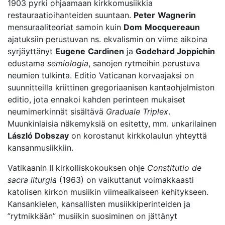
1903 pyrki ohjaamaan kirkkomusiikkia
restauraatioihanteiden suuntaan.
Peter
Wagnerin
mensuraaliteoriat samoin kuin
Dom
Mocquereaun
ajatuksiin perustuvan ns. ekvalismin on viime aikoina
syrjäyttänyt
Eugene
Cardinen
ja
Godehard Joppichin
edustama
semiologia
, sanojen rytmeihin perustuva
neumien tulkinta. Editio Vaticanan korvaajaksi on
suunnitteilla kriittinen gregoriaanisen kantaohjelmiston
editio, jota ennakoi kahden perinteen mukaiset
neumimerkinnät sisältävä
Graduale Triplex
.
Muunkinlaisia näkemyksiä on esitetty, mm. unkarilainen
László Dobszay
on korostanut kirkkolaulun yhteyttä
kansanmusiikkiin.
Vatikaanin II kirkolliskokouksen ohje
Constitutio de
sacra liturgia
(1963) on vaikuttanut voimakkaasti
katolisen kirkon musiikin viimeaikaiseen kehitykseen.
Kansankielen, kansallisten musiikkiperinteiden ja
”rytmikkään” musiikin suosiminen on jättänyt