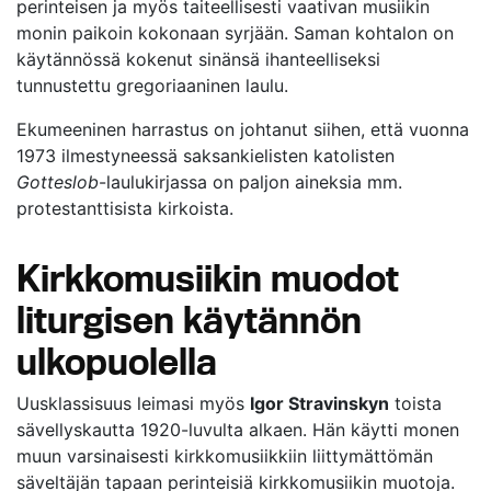
perinteisen ja myös taiteellisesti vaativan musiikin
monin paikoin kokonaan syrjään. Saman kohtalon on
käytännössä kokenut sinänsä ihanteelliseksi
tunnustettu gregoriaaninen laulu.
Ekumeeninen harrastus on johtanut siihen, että vuonna
1973 ilmestyneessä saksankielisten katolisten
Gotteslob
-laulukirjassa on paljon aineksia mm.
protestanttisista kirkoista.
Kirkkomusiikin muodot
liturgisen käytännön
ulkopuolella
Uusklassisuus leimasi myös
Igor Stravinskyn
toista
sävellyskautta 1920-luvulta alkaen. Hän käytti monen
muun varsinaisesti kirkkomusiikkiin liittymättömän
säveltäjän tapaan perinteisiä kirkkomusiikin muotoja.