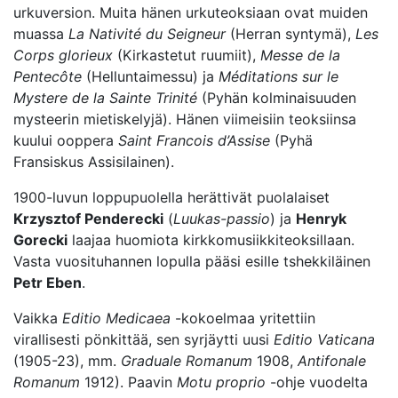
urkuversion. Muita hänen urkuteoksiaan ovat muiden
muassa
La Nativité
du Seigneur
(Herran syntymä),
Les
Corps glorieux
(Kirkastetut ruumiit),
Messe de la
Pentecôte
(Helluntaimessu) ja
Méditations sur le
Mystere de la Sainte Trinité
(Pyhän kolminaisuuden
mysteerin mietiskelyjä). Hänen viimeisiin teoksiinsa
kuului ooppera
Saint Francois d’Assise
(Pyhä
Fransiskus Assisilainen).
1900-luvun loppupuolella herättivät puolalaiset
Krzysztof Penderecki
(
Luukas-passio
) ja
Henryk
Gorecki
laajaa huomiota kirkkomusiikkiteoksillaan.
Vasta vuosituhannen lopulla pääsi esille tshekkiläinen
Petr Eben
.
Vaikka
Editio Medicaea
-kokoelmaa yritettiin
virallisesti pönkittää, sen syrjäytti uusi
Editio Vaticana
(1905-23), mm.
Graduale Romanum
1908,
Antifonale
Romanum
1912). Paavin
Motu proprio
-ohje vuodelta