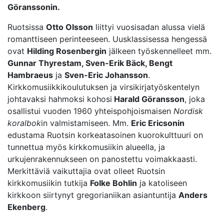
Göranssonin.
Ruotsissa
Otto Olsson
liittyi vuosisadan alussa vielä
romanttiseen perinteeseen. Uusklassisessa hengessä
ovat
Hilding Rosenbergin
jälkeen työskennelleet mm.
Gunnar Thyrestam, Sven-Erik Bäck, Bengt
Hambraeus
ja
Sven-Eric Johansson
.
Kirkkomusiikkikoulutuksen ja virsikirjatyöskentelyn
johtavaksi hahmoksi kohosi
Harald Göransson
, joka
osallistui vuoden 1960 yhteispohjoismaisen
Nordisk
koralbok
in valmistamiseen. Mm.
Eric Ericsonin
edustama Ruotsin korkeatasoinen kuorokulttuuri on
tunnettua myös kirkkomusiikin alueella, ja
urkujenrakennukseen on panostettu voimakkaasti.
Merkittäviä vaikuttajia ovat olleet Ruotsin
kirkkomusiikin tutkija
Folke Bohlin
ja katoliseen
kirkkoon siirtynyt gregorianiikan asiantuntija
Anders
Ekenberg
.