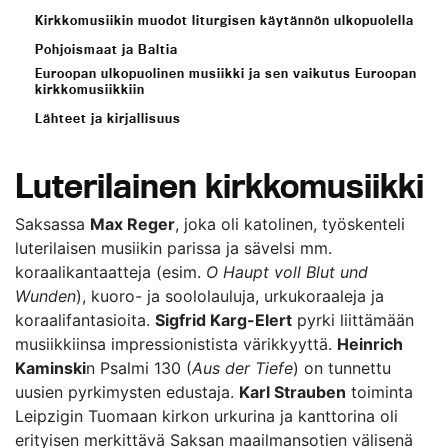
Kirkkomusiikin muodot liturgisen käytännön ulkopuolella
Pohjoismaat ja Baltia
Euroopan ulkopuolinen musiikki ja sen vaikutus Euroopan
kirkkomusiikkiin
Lähteet ja kirjallisuus
Luterilainen kirkkomusiikki
Saksassa
Max Reger
, joka oli katolinen, työskenteli
luterilaisen musiikin parissa ja sävelsi mm.
koraalikantaatteja (esim.
O Haupt voll Blut und
Wunden
), kuoro- ja soololauluja, urkukoraaleja ja
koraalifantasioita.
Sigfrid Karg-Elert
pyrki liittämään
musiikkiinsa impressionistista värikkyyttä.
Heinrich
Kaminski
n Psalmi 130 (
Aus der Tiefe
) on tunnettu
uusien pyrkimysten edustaja.
Karl Strauben
toiminta
Leipzigin Tuomaan kirkon urkurina ja kanttorina oli
erityisen merkittävä Saksan maailmansotien välisenä