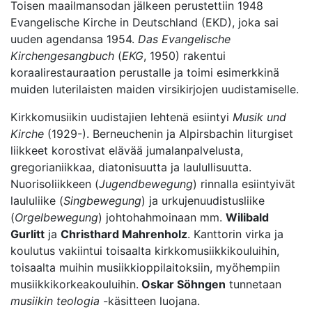
Toisen maailmansodan jälkeen perustettiin 1948
Evangelische Kirche in Deutschland (EKD), joka sai
uuden agendansa 1954.
Das Evangelische
Kirchengesangbuch
(
EKG
, 1950) rakentui
koraalirestauraation perustalle ja toimi esimerkkinä
muiden luterilaisten maiden virsikirjojen uudistamiselle.
Kirkkomusiikin uudistajien lehtenä esiintyi
Musik und
Kirche
(1929-). Berneuchenin ja Alpirsbachin liturgiset
liikkeet korostivat elävää jumalanpalvelusta,
gregorianiikkaa, diatonisuutta ja laulullisuutta.
Nuorisoliikkeen (
Jugendbewegung
) rinnalla esiintyivät
laululiike (
Singbewegung
) ja urkujenuudistusliike
(
Orgelbewegung
) johtohahmoinaan mm.
Wilibald
Gurlitt
ja
Christhard Mahrenholz
. Kanttorin virka ja
koulutus vakiintui toisaalta kirkkomusiikkikouluihin,
toisaalta muihin musiikkioppilaitoksiin, myöhempiin
musiikkikorkeakouluihin.
Oskar Söhngen
tunnetaan
musiikin teologia
-käsitteen luojana.