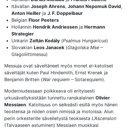
Itävallan
Joseph Ahrens
,
Johann Nepomuk David
,
Anton Heiller
ja
J. F. Doppelbaur
Belgian
Floor Peeters
Hollannin
Hendrik Andriessen
ja
Hermann
Strategier
Unkarin
Zoltán Kodály
(
Psalmus Hungaricus
)
Slovakian
Leos Janacek
(
Glagolska Mse
–
Glagoliittimessu)
Messuja ovat säveltäneet myös monet ei-katoliset
säveltäjät kuten Paul Hindemith, Ernst Krenek ja
Benjamin Britten (
War requiem
– Sotarequiem).
Moderniudessaan poikkeava oli erityisesti
urkusävellyksistään tunnettu ranskalainen
Olivier
Messiaen
. Katolisuus on selkeästi esillä myös hänen
teostensa ja niiden osien nimissä ja motoissa. Alun
perin orkesterille sävelletystä teoksesta
L’Ascension
(Taivaaseen astuminen) Messiaen muokkasi