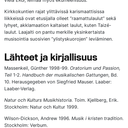
vielä EKG, leimaa myös ekumeenisuus.
Kirkkokuntien rajat ylittävissä karismaattisissa
liikkeissä ovat etusijalla olleet ”raamattulaulut” sekä
lyhyet, akklamaation kaltaiset laulut, kuten Taizé-
laulut. Laajalti on pantu merkille yksinkertaista
musisointia suosivien ”ylistyskuorojen” leviäminen.
Lähteet ja kirjallisuus
Massenkeil, Günther 1998-99.
Oratorium und Passion,
Teil
1-2.
Handbuch der musikalischen Gattungen
, Bd.
10. Herausgegeben von Siegfried Mauser. Laaber:
Laaber-Verlag.
Natur och Kulturs Musikhistoria.
Toim. Kjellberg, Erik.
Stockholm: Natur och Kultur 1999.
Wilson-Dickson, Andrew 1996.
Musik i kristen tradition
.
Stockholm: Verbum.