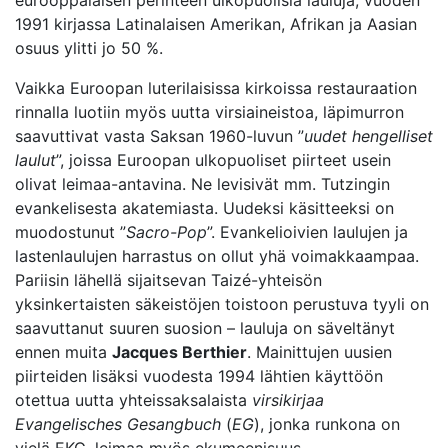
eurooppalaisen perinteen ulkopuolisia lauluja, vuoden
1991 kirjassa Latinalaisen Amerikan, Afrikan ja Aasian
osuus ylitti jo 50 %.
Vaikka Euroopan luterilaisissa kirkoissa restauraation
rinnalla luotiin myös uutta virsiaineistoa, läpimurron
saavuttivat vasta Saksan 1960-luvun ”
uudet hengelliset
laulut
”, joissa Euroopan ulkopuoliset piirteet usein
olivat leimaa-antavina. Ne levisivät mm. Tutzingin
evankelisesta akatemiasta. Uudeksi käsitteeksi on
muodostunut ”
Sacro-Pop
”. Evankelioivien laulujen ja
lastenlaulujen harrastus on ollut yhä voimakkaampaa.
Pariisin lähellä sijaitsevan Taizé-yhteisön
yksinkertaisten säkeistöjen toistoon perustuva tyyli on
saavuttanut suuren suosion – lauluja on säveltänyt
ennen muita
Jacques Berthier
. Mainittujen uusien
piirteiden lisäksi vuodesta 1994 lähtien käyttöön
otettua uutta yhteissaksalaista
virsikirjaa
Evangelisches Gesangbuch
(
EG
), jonka runkona on