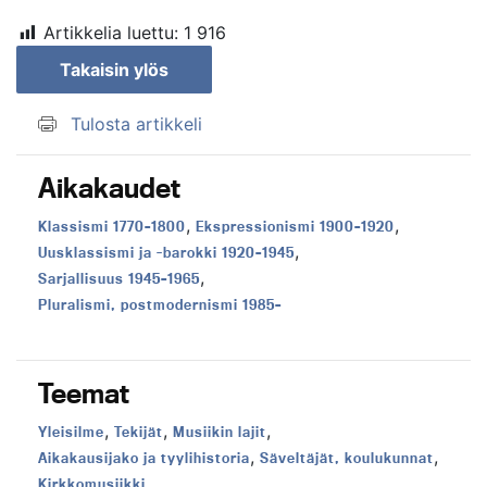
Artikkelia luettu:
1 916
Takaisin ylös
Tulosta artikkeli
Aikakaudet
,
,
Aikakausi:
Aikakausi:
Klassismi 1770–1800
Ekspressionismi 1900–1920
,
Aikakausi:
Uusklassismi ja -barokki 1920–1945
,
Aikakausi:
Sarjallisuus 1945–1965
Aikakausi:
Pluralismi, postmodernismi 1985–
Teemat
,
,
,
Teema:
Teema:
Teema:
Yleisilme
Tekijät
Musiikin lajit
,
,
Teema:
Teema:
Aikakausijako ja tyylihistoria
Säveltäjät, koulukunnat
Teema:
Kirkkomusiikki