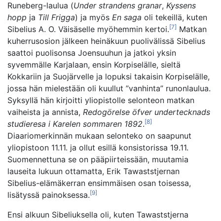
Runeberg-laulua (
Under strandens granar
,
Kyssens
hopp
ja
Till Frigga
) ja myös
En saga
oli tekeillä, kuten
[7]
Sibelius A. O. Väisäselle myöhemmin kertoi.
Matkan
kuherrusosion jälkeen heinäkuun puolivälissä Sibelius
saattoi puolisonsa Joensuuhun ja jatkoi yksin
syvemmälle Karjalaan, ensin Korpiselälle, sieltä
Kokkariin ja Suojärvelle ja lopuksi takaisin Korpiselälle,
jossa hän mielestään oli kuullut ”vanhinta” runonlaulua.
Syksyllä hän kirjoitti yliopistolle selonteon matkan
vaiheista ja annista,
Redogörelse öfver undertecknads
[8]
studieresa i Karelen sommaren 1892
.
Diaariomerkinnän mukaan selonteko on saapunut
yliopistoon 11.11. ja ollut esillä konsistorissa 19.11.
Suomennettuna se on pääpiirteissään, muutamia
lauseita lukuun ottamatta, Erik Tawaststjernan
Sibelius-elämäkerran ensimmäisen osan toisessa,
[9]
lisätyssä painoksessa.
Ensi alkuun Sibeliuksella oli, kuten Tawaststjerna