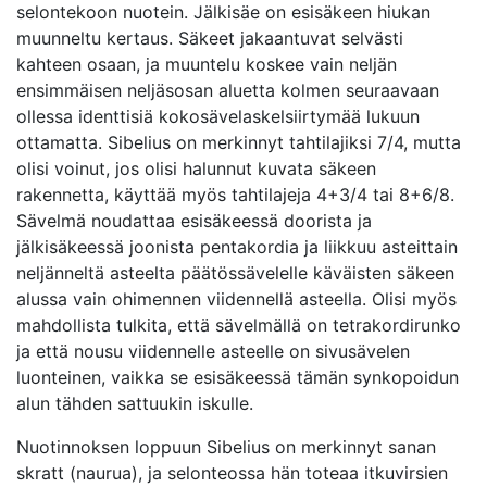
selontekoon nuotein. Jälkisäe on esisäkeen hiukan
muunneltu kertaus. Säkeet jakaantuvat selvästi
kahteen osaan, ja muuntelu koskee vain neljän
ensimmäisen neljäsosan aluetta kolmen seuraavaan
ollessa identtisiä kokosävelaskelsiirtymää lukuun
ottamatta. Sibelius on merkinnyt tahtilajiksi 7/4, mutta
olisi voinut, jos olisi halunnut kuvata säkeen
rakennetta, käyttää myös tahtilajeja 4+3/4 tai 8+6/8.
Sävelmä noudattaa esisäkeessä doorista ja
jälkisäkeessä joonista pentakordia ja liikkuu asteittain
neljänneltä asteelta päätössävelelle käväisten säkeen
alussa vain ohimennen viidennellä asteella. Olisi myös
mahdollista tulkita, että sävelmällä on tetrakordirunko
ja että nousu viidennelle asteelle on sivusävelen
luonteinen, vaikka se esisäkeessä tämän synkopoidun
alun tähden sattuukin iskulle.
Nuotinnoksen loppuun Sibelius on merkinnyt sanan
skratt (naurua), ja selonteossa hän toteaa itkuvirsien