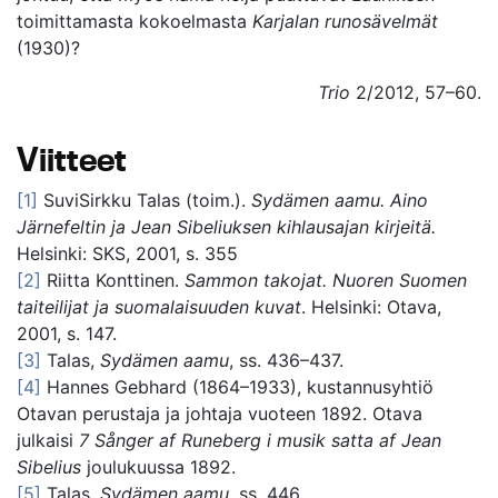
toimittamasta kokoelmasta
Karjalan runosävelmät
(1930)?
Trio
2/2012, 57–60.
Viitteet
[1]
SuviSirkku Talas (toim.).
Sydämen aamu. Aino
Järnefeltin ja Jean Sibeliuksen kihlausajan kirjeitä.
Helsinki: SKS, 2001, s. 355
[2]
Riitta Konttinen.
Sammon takojat. Nuoren Suomen
taiteilijat ja suomalaisuuden kuvat
. Helsinki: Otava,
2001, s. 147.
[3]
Talas,
Sydämen aamu
, ss. 436–437.
[4]
Hannes Gebhard (1864–1933), kustannusyhtiö
Otavan perustaja ja johtaja vuoteen 1892. Otava
julkaisi
7 Sånger af Runeberg i musik satta af Jean
Sibelius
joulukuussa 1892.
[5]
Talas,
Sydämen aamu
, ss. 446.