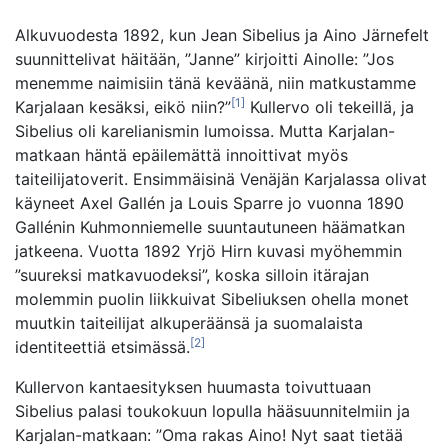
Alkuvuodesta 1892, kun Jean Sibelius ja Aino Järnefelt
suunnittelivat häitään, ”Janne” kirjoitti Ainolle: ”Jos
menemme naimisiin tänä keväänä, niin matkustamme
[1]
Karjalaan kesäksi, eikö niin?”
Kullervo oli tekeillä, ja
Sibelius oli karelianismin lumoissa. Mutta Karjalan-
matkaan häntä epäilemättä innoittivat myös
taiteilijatoverit. Ensimmäisinä Venäjän Karjalassa olivat
käyneet Axel Gallén ja Louis Sparre jo vuonna 1890
Gallénin Kuhmonniemelle suuntautuneen häämatkan
jatkeena. Vuotta 1892 Yrjö Hirn kuvasi myöhemmin
”suureksi matkavuodeksi”, koska silloin itärajan
molemmin puolin liikkuivat Sibeliuksen ohella monet
muutkin taiteilijat alkuperäänsä ja suomalaista
[2]
identiteettiä etsimässä.
Kullervon kantaesityksen huumasta toivuttuaan
Sibelius palasi toukokuun lopulla hääsuunnitelmiin ja
Karjalan-matkaan: ”Oma rakas Aino! Nyt saat tietää