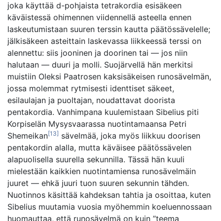
joka käyttää d-pohjaista tetrakordia esisäkeen
käväistessä ohimennen viidennellä asteella ennen
laskeutumistaan suuren terssin kautta päätössävelelle;
jälkisäkeen asteittain laskevassa liikkeessä terssi on
alennettu: siis jooninen ja doorinen tai — jos niin
halutaan — duuri ja molli. Suojärvellä hän merkitsi
muistiin Oleksi Paatrosen kaksisäkeisen runosävelmän,
jossa molemmat rytmisesti identtiset säkeet,
esilaulajan ja puoltajan, noudattavat doorista
pentakordia. Vanhimpana kuulemistaan Sibelius piti
Korpiselän Mysysvaarassa nuotintamaansa Petri
[13]
Shemeikan
sävelmää, joka myös liikkuu doorisen
pentakordin alalla, mutta käväisee päätössävelen
alapuolisella suurella sekunnilla. Tässä hän kuuli
mielestään kaikkien nuotintamiensa runosävelmäin
juuret — ehkä juuri tuon suuren sekunnin tähden.
Nuotinnos käsittää kahdeksan tahtia ja osoittaa, kuten
Sibelius muutamia vuosia myöhemmin koeluennossaan
huomauttaa, että runosävelmä on kuin ”teema