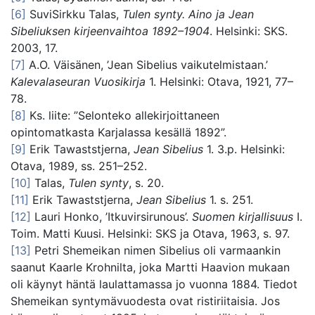
[6]
SuviSirkku Talas,
Tulen synty. Aino ja Jean
Sibeliuksen kirjeenvaihtoa 1892–1904
. Helsinki: SKS.
2003, 17.
[7]
A.O. Väisänen, ’Jean Sibelius vaikutelmistaan.’
Kalevalaseuran Vuosikirja
1. Helsinki: Otava, 1921, 77–
78.
[8]
Ks. liite: ”Selonteko allekirjoittaneen
opintomatkasta Karjalassa kesällä 1892”.
[9]
Erik Tawaststjerna,
Jean Sibelius
1. 3.p. Helsinki:
Otava, 1989, ss. 251–252.
[10]
Talas,
Tulen synty
, s. 20.
[11]
Erik Tawaststjerna,
Jean Sibelius
1. s. 251.
[12]
Lauri Honko, ’Itkuvirsirunous’.
Suomen kirjallisuus
I.
Toim. Matti Kuusi. Helsinki: SKS ja Otava, 1963, s. 97.
[13]
Petri Shemeikan nimen Sibelius oli varmaankin
saanut Kaarle Krohnilta, joka Martti Haavion mukaan
oli käynyt häntä laulattamassa jo vuonna 1884. Tiedot
Shemeikan syntymävuodesta ovat ristiriitaisia. Jos