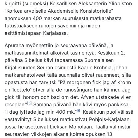
kirjoitti (suomeksi) Keisarillisen Aleksanterin Yliopiston
”Korkea arvoiselle Akademiselle Konsistoriolle”
anomuksen 400 markan suuruisesta matkarahasta
tutustuakseen runojen sävelmiin ja niiden
esittämistapaan Karjalassa.
Apuraha myönnettiin jo seuraavana päivänä, ja
matkasuunnitelmat alkoivat täsmentyä. Kesäkuun 2.
päivänä Sibelius kävi tapaamassa Suomalaisen
Kirjallisuuden Seuran esimiestä Kaarle Krohnia, johon
matkarahatoiveet tällä suunnalla olivat rauenneet, sillä
opastusta hän tarvitsi: ”På morgonen fick jag af Krohn
en ’luettelo’ öfver alla de runosångare han känner. Jag
gick till honom och bad om det. Äfven utstakade vi en
[5]
reseplan.”
Samana päivänä hän kävi myös pankissa:
[6]
”I dag lyftade jag min 400 mk.”
Kesäkuun puolivälissä
vastavihityt Sibeliukset matkustivat Pohjois-Karjalaan,
jossa he asettuivat Lieksan Monolaan. Täällä valmistui
seuraavien viikkojen aikana kolme opuksen 13