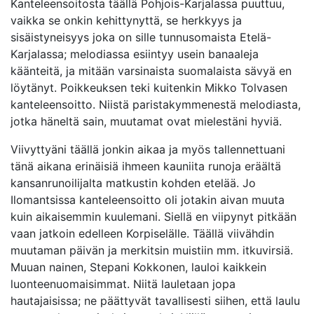
Kanteleensoitosta täällä Pohjois-Karjalassa puuttuu,
vaikka se onkin kehittynyttä, se herkkyys ja
sisäistyneisyys joka on sille tunnusomaista Etelä-
Karjalassa; melodiassa esiintyy usein banaaleja
käänteitä, ja mitään varsinaista suomalaista sävyä en
löytänyt. Poikkeuksen teki kuitenkin Mikko Tolvasen
kanteleensoitto. Niistä paristakymmenestä melodiasta,
jotka häneltä sain, muutamat ovat mielestäni hyviä.
Viivyttyäni täällä jonkin aikaa ja myös tallennettuani
tänä aikana erinäisiä ihmeen kauniita runoja eräältä
kansanrunoilijalta matkustin kohden etelää. Jo
Ilomantsissa kanteleensoitto oli jotakin aivan muuta
kuin aikaisemmin kuulemani. Siellä en viipynyt pitkään
vaan jatkoin edelleen Korpiselälle. Täällä viivähdin
muutaman päivän ja merkitsin muistiin mm. itkuvirsiä.
Muuan nainen, Stepani Kokkonen, lauloi kaikkein
luonteenuomaisimmat. Niitä lauletaan jopa
hautajaisissa; ne päättyvät tavallisesti siihen, että laulu