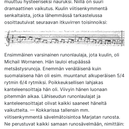
muuttuu hysteeriseksi nauruksi. Niillä on suuri
dramaattinen vaikutus. Kuulin viitisenkymmentä
senkaltaista, jotka lähemmässä tarkastelussa
osoittautuivat seuraavan itkuvirren toisinnoiksi:
Ensimmäinen varsinainen runonlaulaja, jota kuulin, oli
Michail Wornanen. Hän lauloi etupäässä
metsästysrunoja. Enemmän venäläisenä kuin
suomalaisena hän oli esim. muuntanut alkuperäisen 5/4
rytmin 6/4 rytmiksi. Poikkeuksellisen lahjakas
kanteleensoittaja hän oli. Viivyin hänen luonaan
pitemmän aikaa. Lähiseudun runonlaulajat ja
kanteleensoittajat olivat kaikki saaneet häneltä
vaikutteita. — Kokkarissa tallensin mm.
viitisenkymmentä sävelmätoisintoa Marjatan runosta.
Ne perustuvat kaikki samaan runosävelmään, nimittäin: