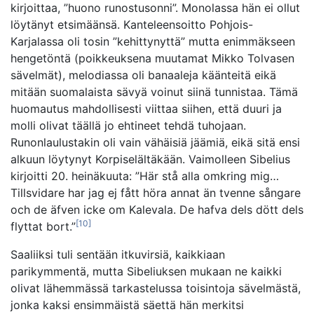
kirjoittaa, ”huono runostusonni”. Monolassa hän ei ollut
löytänyt etsimäänsä. Kanteleensoitto Pohjois-
Karjalassa oli tosin ”kehittynyttä” mutta enimmäkseen
hengetöntä (poikkeuksena muutamat Mikko Tolvasen
sävelmät), melodiassa oli banaaleja käänteitä eikä
mitään suomalaista sävyä voinut siinä tunnistaa. Tämä
huomautus mahdollisesti viittaa siihen, että duuri ja
molli olivat täällä jo ehtineet tehdä tuhojaan.
Runonlaulustakin oli vain vähäisiä jäämiä, eikä sitä ensi
alkuun löytynyt Korpiselältäkään. Vaimolleen Sibelius
kirjoitti 20. heinäkuuta: ”Här stå alla omkring mig…
Tillsvidare har jag ej fått höra annat än tvenne sångare
och de äfven icke om Kalevala. De hafva dels dött dels
[10]
flyttat bort.”
Saaliiksi tuli sentään itkuvirsiä, kaikkiaan
parikymmentä, mutta Sibeliuksen mukaan ne kaikki
olivat lähemmässä tarkastelussa toisintoja sävelmästä,
jonka kaksi ensimmäistä säettä hän merkitsi