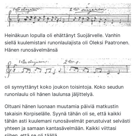
Heinäkuun lopulla oli ehättänyt Suojärvelle. Vanhin
siellä kuulemistani runonlaulajista oli Oleksi Paatronen.
Hänen runosävelmänsä
oli synnyttänyt koko joukon toisintoja. Koko seudun
runonlaulu oli hänen laulunsa jäljittelyä.
Oltuani hänen luonaan muutamia päiviä matkustin
takaisin Korpiselälle. Syynä tähän oli se, että kaikki
tähän asti kuulemani runosävelmät perustuivat selvästi
yhteen ja samaan kantasävelmään. Kaikki viittasi
siihen, että se oli täällä.