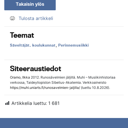
Takaisin ylös
Tulosta artikkeli
Teemat
,
Teema:
Teema:
Säveltäjät, koulukunnat
Perinnemusiikki
Siteeraustiedot
Oramo, Ilkka
2012. Runosävelmien jäljillä. Muhi – Musiikinhistoriaa
verkossa, Taideyliopiston Sibelius-Akatemia. Verkkoaineisto
https://muhi.uniarts.fi/runosavelmien-jaljilla/
(luettu 10.8.2026).
Artikkelia luettu:
1 681