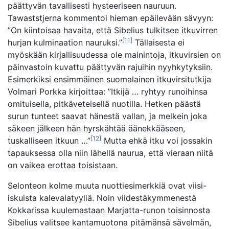
päättyvän tavallisesti hysteeriseen nauruun.
Tawaststjerna kommentoi hieman epäilevään sävyyn:
”On kiintoisaa havaita, että Sibelius tulkitsee itkuvirren
[11]
hurjan kulminaation nauruksi.”
Tällaisesta ei
myöskään kirjallisuudessa ole mainintoja, itkuvirsien on
päinvastoin kuvattu päättyvän rajuihin nyyhkytyksiin.
Esimerkiksi ensimmäinen suomalainen itkuvirsitutkija
Volmari Porkka kirjoittaa: ”Itkijä … ryhtyy runoihinsa
omituisella, pitkäveteisellä nuotilla. Hetken päästä
surun tunteet saavat hänestä vallan, ja melkein joka
säkeen jälkeen hän hyrskähtää äänekkääseen,
[12]
tuskalliseen itkuun …”
Mutta ehkä itku voi jossakin
tapauksessa olla niin lähellä naurua, että vieraan niitä
on vaikea erottaa toisistaan.
Selonteon kolme muuta nuottiesimerkkiä ovat viisi-
iskuista kalevalatyyliä. Noin viidestäkymmenestä
Kokkarissa kuulemastaan Marjatta-runon toisinnosta
Sibelius valitsee kantamuotona pitämänsä sävelmän,