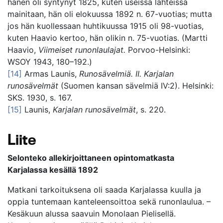
hänen oli syntynyt 1825, kuten useissa lähteissä
mainitaan, hän oli elokuussa 1892 n. 67-vuotias; mutta
jos hän kuollessaan huhtikuussa 1915 oli 98-vuotias,
kuten Haavio kertoo, hän olikin n. 75-vuotias. (Martti
Haavio,
Viimeiset runonlaulajat.
Porvoo-Helsinki:
WSOY 1943, 180–192.)
[14]
Armas Launis,
Runosävelmiä. II. Karjalan
runosävelmät
(Suomen kansan sävelmiä IV:2). Helsinki:
SKS. 1930, s. 167.
[15]
Launis,
Karjalan runosävelmät
, s. 220.
Liite
Selonteko allekirjoittaneen opintomatkasta
Karjalassa kesällä 1892
Matkani tarkoituksena oli saada Karjalassa kuulla ja
oppia tuntemaan kanteleensoittoa sekä runonlaulua. –
Kesäkuun alussa saavuin Monolaan Pielisellä.