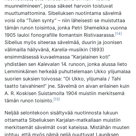
muunnelmineen”, jossa säkeet harvoin toistuvat
muuttumattomina. Sibeliuksen nuotintama sävelmä
voisi olla ”Tulen synty” – niin läheisesti se muistuttaa
tämän runon toisintoa, jonka Petri Shemeikka vuonna
[14]
1905 lauloi fonografille Ilomantsin Ristivaarassa.
Sibelius myös siteeraa sävelmää, duurin ja joonisen
välimailla häilyvänä,
Karelia
-musiikin (1893)
ensimmäisessä kuvaelmassa ”Karjalainen koti”
yhdistäen sen
Kalevalan
14. runoon, jonka alussa lieto
Lemminkäinen herkeää puhuttelemaan Ukko ylijumalaa
suorien suksien toivossa: ”Oi Ukko, ylijumala / Tahi
taatto taivahinen!” jne. Sävelmä on aivan erilainen kuin
A. R. Koskisen Suistamolla 1904 muistiin merkitsemä
[15]
tämän runon toisinto.
Neljää selontekoon sisältyvää nuotinnosta lukuun
ottamatta Sibeliuksen Karjalan-matkallaan muistiin
merkitsemät sävelmät ovat kateissa. Mistähän muuten
johtuu, että myös nämä neljä puuttuvat Launiksen