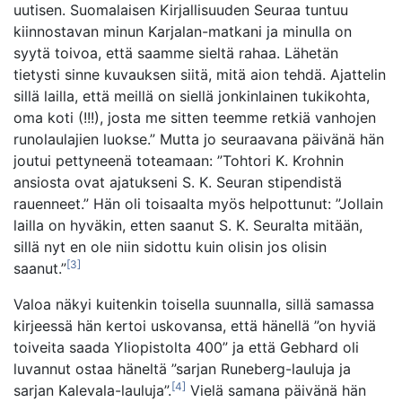
uutisen. Suomalaisen Kirjallisuuden Seuraa tuntuu
kiinnostavan minun Karjalan-matkani ja minulla on
syytä toivoa, että saamme sieltä rahaa. Lähetän
tietysti sinne kuvauksen siitä, mitä aion tehdä. Ajattelin
sillä lailla, että meillä on siellä jonkinlainen tukikohta,
oma koti (!!!), josta me sitten teemme retkiä vanhojen
runolaulajien luokse.” Mutta jo seuraavana päivänä hän
joutui pettyneenä toteamaan: ”Tohtori K. Krohnin
ansiosta ovat ajatukseni S. K. Seuran stipendistä
rauenneet.” Hän oli toisaalta myös helpottunut: ”Jollain
lailla on hyväkin, etten saanut S. K. Seuralta mitään,
sillä nyt en ole niin sidottu kuin olisin jos olisin
[3]
saanut.”
Valoa näkyi kuitenkin toisella suunnalla, sillä samassa
kirjeessä hän kertoi uskovansa, että hänellä ”on hyviä
toiveita saada Yliopistolta 400” ja että Gebhard oli
luvannut ostaa häneltä ”sarjan Runeberg-lauluja ja
[4]
sarjan Kalevala-lauluja”.
Vielä samana päivänä hän