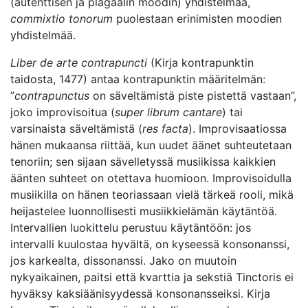
(autenttisen ja plagaalin moodin) yhdistelmää,
commixtio tonorum
puolestaan erinimisten moodien
yhdistelmää.
Liber de arte contrapuncti
(Kirja kontrapunktin
taidosta, 1477) antaa kontrapunktin määritelmän:
”
contrapunctus
on säveltämistä piste pistettä vastaan”,
joko improvisoitua (
super librum cantare
) tai
varsinaista säveltämistä (
res facta
). Improvisaatiossa
hänen mukaansa riittää, kun uudet äänet suhteutetaan
tenoriin; sen sijaan sävelletyssä musiikissa kaikkien
äänten suhteet on otettava huomioon. Improvisoidulla
musiikilla on hänen teoriassaan vielä tärkeä rooli, mikä
heijastelee luonnollisesti musiikkielämän käytäntöä.
Intervallien luokittelu perustuu käytäntöön: jos
intervalli kuulostaa hyvältä, on kyseessä konsonanssi,
jos karkealta, dissonanssi. Jako on muutoin
nykyaikainen, paitsi että kvarttia ja sekstiä Tinctoris ei
hyväksy kaksiäänisyydessä konsonansseiksi. Kirja