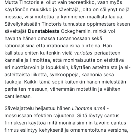
Mutta Tinctoris ei ollut vain teoreetikko, vaan myös
käytännön muusikko ja säveltäjä, jolta on säilynyt neljä
messua, viisi motettia ja kymmenen maallista laulua.
Sävellyksissään Tinctoris tunnustaa oppimestareikseen
säveltäjät
Dunstablesta
Ockeghemiin, minkä voi
havaita hänen omassa tuotannossaan sekä
rationaalisina että irrationaalisina piirteinä. Hän
kallistuu eniten kuitenkin vielä
varietas-
periaatteen
kannalle ja ilmoittaa, että moninaisuutta on etsittävä
eri nuottiarvoin ja lopukkein, käyttäen asteittaista ja ei-
asteittaista liikettä, synkooppeja, kaanonia sekä
taukoja. Kaikki tämä sopii kuitenkin hänen mielestään
parhaiten messuun, vähemmän motettiin ja vähiten
cantilenaan.
Sävelajattelu heijastuu hänen
L’homme armé
-
messussaan efektien rajuutena. Siitä löytyy cantus
firmuksen käyttöä mitä moninaisimmin tavoin: cantus
firmus esiintyy kehyksenä ja ornamentoituna versiona,