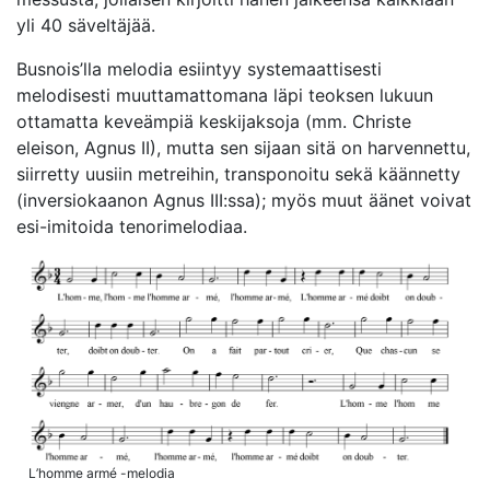
yli 40 säveltäjää.
Busnois’lla melodia esiintyy systemaattisesti
melodisesti muuttamattomana läpi teoksen lukuun
ottamatta keveämpiä keskijaksoja (mm. Christe
eleison, Agnus II), mutta sen sijaan sitä on harvennettu,
siirretty uusiin metreihin, transponoitu sekä käännetty
(inversiokaanon Agnus III:ssa); myös muut äänet voivat
esi-imitoida tenorimelodiaa.
L’homme armé -melodia