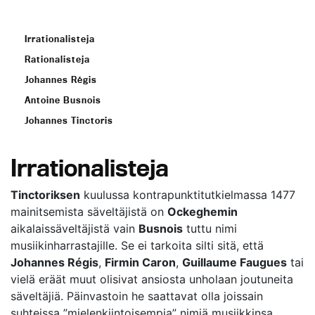
Irrationalisteja
Rationalisteja
Johannes Régis
Antoine Busnois
Johannes Tinctoris
Irrationalisteja
Tinctoriksen
kuulussa kontrapunktitutkielmassa 1477
mainitsemista säveltäjistä on
Ockeghemin
aikalaissäveltäjistä vain
Busnois
tuttu nimi
musiikinharrastajille. Se ei tarkoita silti sitä, että
Johannes Régis
,
Firmin Caron
,
Guillaume Faugues
tai
vielä eräät muut olisivat ansiosta unholaan joutuneita
säveltäjiä. Päinvastoin he saattavat olla joissain
suhteissa ”mielenkiintoisempia” nimiä musiikkinsa