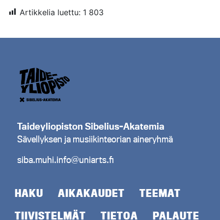
Artikkelia luettu:
1 803
Taideyliopiston Sibelius-Akatemia
Sävellyksen ja musiikinteorian aineryhmä
siba.muhi.info@uniarts.fi
HAKU
AIKAKAUDET
TEEMAT
TIIVISTELMÄT
TIETOA
PALAUTE