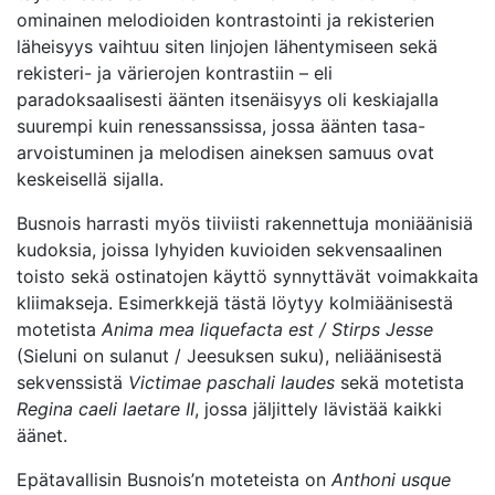
ominainen melodioiden kontrastointi ja rekisterien
läheisyys vaihtuu siten linjojen lähentymiseen sekä
rekisteri- ja värierojen kontrastiin – eli
paradoksaalisesti äänten itsenäisyys oli keskiajalla
suurempi kuin renessanssissa, jossa äänten tasa-
arvoistuminen ja melodisen aineksen samuus ovat
keskeisellä sijalla.
Busnois harrasti myös tiiviisti rakennettuja moniäänisiä
kudoksia, joissa lyhyiden kuvioiden sekvensaalinen
toisto sekä ostinatojen käyttö synnyttävät voimakkaita
kliimakseja. Esimerkkejä tästä löytyy kolmiäänisestä
motetista
Anima mea liquefacta est / Stirps Jesse
(Sieluni on sulanut / Jeesuksen suku), neliäänisestä
sekvenssistä
Victimae paschali laudes
sekä motetista
Regina caeli laetare II
, jossa jäljittely lävistää kaikki
äänet.
Epätavallisin Busnois’n moteteista on
Anthoni usque