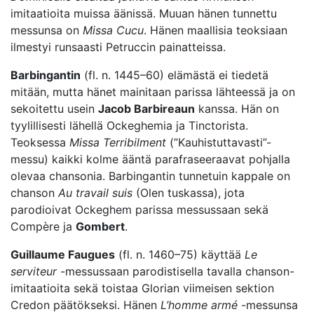
imitaatioita muissa äänissä. Muuan hänen tunnettu
messunsa on
Missa Cucu
. Hänen maallisia teoksiaan
ilmestyi runsaasti Petruccin painatteissa.
Barbingantin
(fl. n. 1445–60) elämästä ei tiedetä
mitään, mutta hänet mainitaan parissa lähteessä ja on
sekoitettu usein
Jacob Barbireaun
kanssa. Hän on
tyylillisesti lähellä Ockeghemia ja Tinctorista.
Teoksessa
Missa Terribilment
(”Kauhistuttavasti”-
messu) kaikki kolme ääntä parafraseeraavat pohjalla
olevaa chansonia. Barbingantin tunnetuin kappale on
chanson
Au travail suis
(Olen tuskassa), jota
parodioivat Ockeghem parissa messussaan sekä
Compère ja
Gombert
.
Guillaume Faugues
(fl. n. 1460–75) käyttää
Le
serviteur
-messussaan parodistisella tavalla chanson-
imitaatioita sekä toistaa Glorian viimeisen sektion
Credon päätökseksi. Hänen
L’homme armé
-messunsa