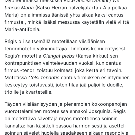
Myöhemmässä messussa
Ecce ancilla Domini / Ne
timeas Maria
(Katso Herran palvelijatarta / Älä pelkää
Maria) on alimmissa äänissä yhtä aikaa kaksi cantus
firmusta , minkä lisäksi messussa käytetään vielä viittä
Maria-antifonia.
Régis oli seitsemällä motetillaan viisiäänisen
tenorimotetin vakiinnuttajia. Tinctoris kehui erityisesti
Régis’n motettia
Clangat plebs
(Kansa kirkuu) sen
kontrapunktisen vaihtelevuuden vuoksi, kun cantus
firmus -tenori toistuu kolmesti joka kerta eri tavoin.
Motetissa
Celsi tonantis
cantus firmuksen esiintyminen
keskeytyy toistuvasti, joten tilaa jää paljoille duoille,
trioille ja kvarteteille.
Täyden viisiäänisyyden ja pienempien kokoonpanojen
vuorotteleminen moteteissa ennakoi Josquinia. Régis
oli merkittävä säveltäjä myös motettiensa soinnin
kannalta: hän käsitteli bassoa harmonisesti ja asetteli
soinnun sävelet huolella saadakseen aikaan resonoivia