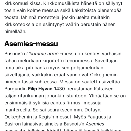
kirkkomusiikissa. Kirkkomusiikista häneltä on säilynyt
tosin vain kolme messua sekä kaksitoista pienempää
teosta, lähinnä motetteja, joskin useita muitakin
kirkkoteoksia on esiintynyt väärin perustein hänen
nimellään.
Asemies-messu
Busnois’n
L’homme armé
-messu on kenties varhaisin
tähän melodiaan kirjoitettu tenorimessu. Säveltäjän
oma aika piti häntä myös sen pohjamelodian
säveltäjänä, vaikkakin eräät vannoivat Ockeghemin
nimeen tässä suhteessa. Messu on saatettu säveltää
Burgundin
Filip Hyvän
1430 perustaman Kultaisen
taljan ritarikunnan johonkin istuntoon. Ylipäätään se on
ensimmäisiä syklisiä cantus firmus -messuja
mantereella. Se sai seurakseen mm. Dufayn,
Ockeghemin ja Régis’n messut. Myös Faugues ja
Basiron lainasivat aineksia Busnois’n
Asemies
-
messusta, jollaisen kirjoitti hänen jälkeensä kaikkiaan