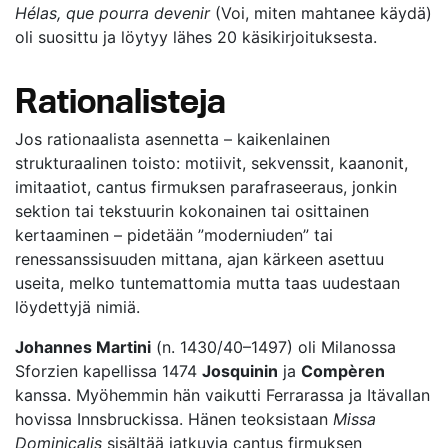
Hélas, que pourra devenir
(Voi, miten mahtanee käydä)
oli suosittu ja löytyy lähes 20 käsikirjoituksesta.
Rationalisteja
Jos rationaalista asennetta – kaikenlainen
strukturaalinen toisto: motiivit, sekvenssit, kaanonit,
imitaatiot, cantus firmuksen parafraseeraus, jonkin
sektion tai tekstuurin kokonainen tai osittainen
kertaaminen – pidetään ”moderniuden” tai
renessanssisuuden mittana, ajan kärkeen asettuu
useita, melko tuntemattomia mutta taas uudestaan
löydettyjä nimiä.
Johannes Martini
(n. 1430/40–1497) oli Milanossa
Sforzien kapellissa 1474
Josquinin
ja
Compèren
kanssa. Myöhemmin hän vaikutti Ferrarassa ja Itävallan
hovissa Innsbruckissa. Hänen teoksistaan
Missa
Dominicalis
sisältää jatkuvia cantus firmuksen