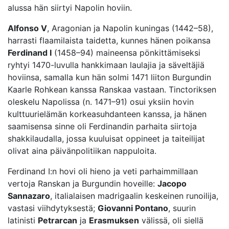
alussa hän siirtyi Napolin hoviin.
Alfonso V
, Aragonian ja Napolin kuningas (1442–58),
harrasti flaamilaista taidetta, kunnes hänen poikansa
Ferdinand I
(1458–94) maineensa pönkittämiseksi
ryhtyi 1470-luvulla hankkimaan laulajia ja säveltäjiä
hoviinsa, samalla kun hän solmi 1471 liiton Burgundin
Kaarle Rohkean kanssa Ranskaa vastaan. Tinctoriksen
oleskelu Napolissa (n. 1471–91) osui yksiin hovin
kulttuurielämän korkeasuhdanteen kanssa, ja hänen
saamisensa sinne oli Ferdinandin parhaita siirtoja
shakkilaudalla, jossa kuuluisat oppineet ja taiteilijat
olivat aina päivänpolitiikan nappuloita.
Ferdinand I:n hovi oli hieno ja veti parhaimmillaan
vertoja Ranskan ja Burgundin hoveille:
Jacopo
Sannazaro
, italialaisen madrigaalin keskeinen runoilija,
vastasi viihdytyksestä;
Giovanni Pontano
, suurin
latinisti
Petrarcan
ja
Erasmuksen
välissä, oli siellä