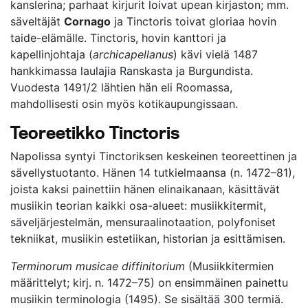
kanslerina; parhaat kirjurit loivat upean kirjaston; mm.
säveltäjät
Cornago
ja Tinctoris toivat gloriaa hovin
taide-elämälle. Tinctoris, hovin kanttori ja
kapellinjohtaja (
archicapellanus
) kävi vielä 1487
hankkimassa laulajia Ranskasta ja Burgundista.
Vuodesta 1491/2 lähtien hän eli Roomassa,
mahdollisesti osin myös kotikaupungissaan.
Teoreetikko Tinctoris
Napolissa syntyi Tinctoriksen keskeinen teoreettinen ja
sävellystuotanto. Hänen 14 tutkielmaansa (n. 1472–81),
joista kaksi painettiin hänen elinaikanaan, käsittävät
musiikin teorian kaikki osa-alueet: musiikkitermit,
säveljärjestelmän, mensuraalinotaation, polyfoniset
tekniikat, musiikin estetiikan, historian ja esittämisen.
Terminorum musicae diffinitorium
(Musiikkitermien
määrittelyt; kirj. n. 1472–75) on ensimmäinen painettu
musiikin terminologia (1495). Se sisältää 300 termiä.