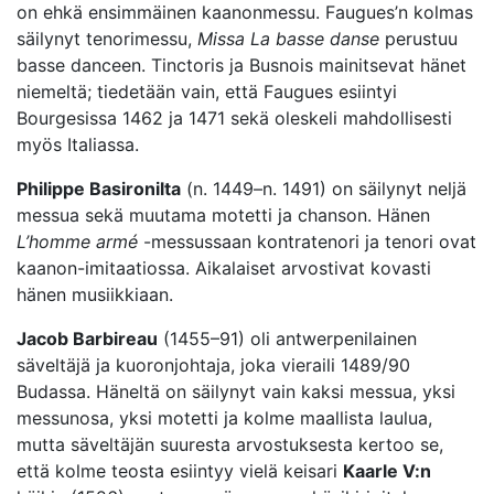
on ehkä ensimmäinen kaanonmessu. Faugues’n kolmas
säilynyt tenorimessu,
Missa La basse danse
perustuu
basse danceen. Tinctoris ja Busnois mainitsevat hänet
niemeltä; tiedetään vain, että Faugues esiintyi
Bourgesissa 1462 ja 1471 sekä oleskeli mahdollisesti
myös Italiassa.
Philippe Basironilta
(n. 1449–n. 1491) on säilynyt neljä
messua sekä muutama motetti ja chanson. Hänen
L’homme armé
-messussaan kontratenori ja tenori ovat
kaanon-imitaatiossa. Aikalaiset arvostivat kovasti
hänen musiikkiaan.
Jacob Barbireau
(1455–91) oli antwerpenilainen
säveltäjä ja kuoronjohtaja, joka vieraili 1489/90
Budassa. Häneltä on säilynyt vain kaksi messua, yksi
messunosa, yksi motetti ja kolme maallista laulua,
mutta säveltäjän suuresta arvostuksesta kertoo se,
että kolme teosta esiintyy vielä keisari
Kaarle V:n