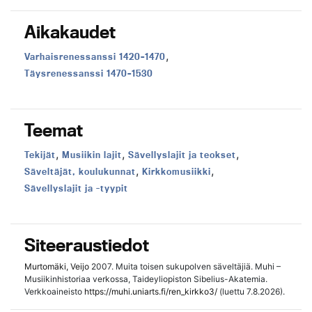
Aikakaudet
,
Aikakausi:
Varhaisrenessanssi 1420–1470
Aikakausi:
Täysrenessanssi 1470–1530
Teemat
,
,
,
Teema:
Teema:
Teema:
Tekijät
Musiikin lajit
Sävellyslajit ja teokset
,
,
Teema:
Teema:
Säveltäjät, koulukunnat
Kirkkomusiikki
Teema:
Sävellyslajit ja -tyypit
Siteeraustiedot
Murtomäki, Veijo
2007. Muita toisen sukupolven säveltäjiä. Muhi –
Musiikinhistoriaa verkossa, Taideyliopiston Sibelius-Akatemia.
Verkkoaineisto
https://muhi.uniarts.fi/ren_kirkko3/
(luettu 7.8.2026).