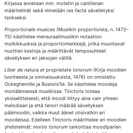
Kirjassa annetaan mm. motetin ja cantilenan
määritelmät sekä nimetään
res facta
sävelletyksi
teokseksi.
Proportionale musices
(Musiikin proportioista, n. 1472–
75) käsittelee mensuraalimusiikin notaation
mutkikkuuksia ja proportiomerkkejä, jotka muuntavat
nuottien kestoja ja määrittävät temposuhteet
sävellyksen eri jaksojen välillä.
Liber de natura et proprietate tonorum
(Kirja moodien
luonteesta ja ominaisuuksista, 1476) on omistettu
Ockeghemille ja Busnois’lle. Se käsittelee moodeja
moniäänisessä musiikissa. Tinctoris toteaa
yksiselitteisesti, että moodi liittyy aina vain yhteen
melodiaan ja että tenori määrää sävellyksen
päämoodin, vaikka muut äänet olisivatkin eri
moodeissa. Edelleen Tinctoris määrittelee eri moodien
yhdistelmät:
mixtio tonorum
tarkoittaa moodiparien