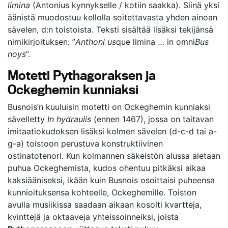
limina
(Antonius kynnykselle / kotiin saakka). Siinä yksi
äänistä muodostuu kellolla soitettavasta yhden ainoan
sävelen, d:n toistoista. Teksti sisältää lisäksi tekijänsä
nimikirjoituksen: ”
Anthoni us
que limina … in omni
Bus
noys
”.
Motetti Pythagoraksen ja
Ockeghemin kunniaksi
Busnois’n kuuluisin motetti on Ockeghemin kunniaksi
sävelletty
In hydraulis
(ennen 1467), jossa on taitavan
imitaatiokudoksen lisäksi kolmen sävelen (d-c-d tai a-
g-a) toistoon perustuva konstruktiivinen
ostinatotenori. Kun kolmannen säkeistön alussa aletaan
puhua Ockeghemista, kudos ohentuu pitkäksi aikaa
kaksiääniseksi, ikään kuin Busnois osoittaisi puheensa
kunnioituksensa kohteelle, Ockeghemille. Toiston
avulla musiikissa saadaan aikaan kosolti kvartteja,
kvinttejä ja oktaaveja yhteissoinneiksi, joista