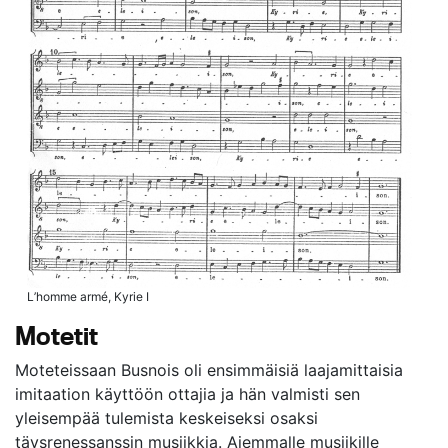
L’homme armé, Kyrie I
Motetit
Moteteissaan Busnois oli ensimmäisiä laajamittaisia
imitaation käyttöön ottajia ja hän valmisti sen
yleisempää tulemista keskeiseksi osaksi
täysrenessanssin musiikkia. Aiemmalle musiikille