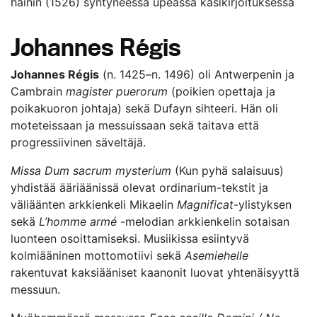
häihin (1526) syntyneessä upeassa käsikirjoituksessa
Johannes Régis
Johannes Régis
(n. 1425–n. 1496) oli Antwerpenin ja
Cambrain
magister puerorum
(poikien opettaja ja
poikakuoron johtaja) sekä Dufayn sihteeri. Hän oli
moteteissaan ja messuissaan sekä taitava että
progressiivinen säveltäjä.
Missa Dum sacrum mysterium
(Kun pyhä salaisuus)
yhdistää ääriäänissä olevat ordinarium-tekstit ja
väliäänten arkkienkeli Mikaelin
Magnificat
-ylistyksen
sekä
L’homme armé
-melodian arkkienkelin sotaisan
luonteen osoittamiseksi. Musiikissa esiintyvä
kolmiääninen mottomotiivi sekä
Asemiehelle
rakentuvat kaksiääniset kaanonit luovat yhtenäisyyttä
messuun.