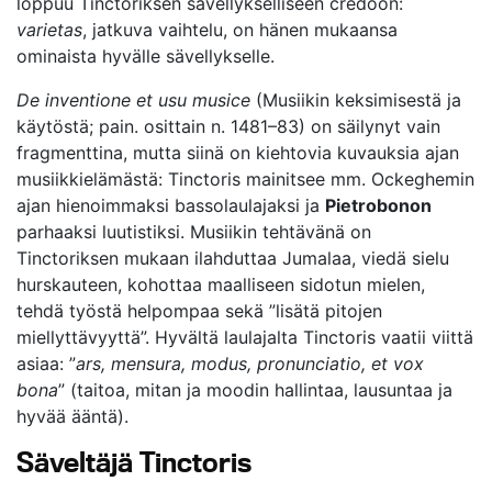
loppuu Tinctoriksen sävellykselliseen credoon:
varietas
, jatkuva vaihtelu, on hänen mukaansa
ominaista hyvälle sävellykselle.
De inventione et usu musice
(Musiikin keksimisestä ja
käytöstä; pain. osittain n. 1481–83) on säilynyt vain
fragmenttina, mutta siinä on kiehtovia kuvauksia ajan
musiikkielämästä: Tinctoris mainitsee mm. Ockeghemin
ajan hienoimmaksi bassolaulajaksi ja
Pietrobonon
parhaaksi luutistiksi. Musiikin tehtävänä on
Tinctoriksen mukaan ilahduttaa Jumalaa, viedä sielu
hurskauteen, kohottaa maalliseen sidotun mielen,
tehdä työstä helpompaa sekä ”lisätä pitojen
miellyttävyyttä”. Hyvältä laulajalta Tinctoris vaatii viittä
asiaa: ”
ars, mensura, modus, pronunciatio, et vox
bona
” (taitoa, mitan ja moodin hallintaa, lausuntaa ja
hyvää ääntä).
Säveltäjä Tinctoris