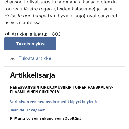
chansonit olivat suosittuja omana aikanaan: etenkin
rondeau
Vostre regart
(Teidän katseenne) ja laulu
Helas le bon temps
(Voi hyviä aikoja) ovat säilyneet
useissa lähteissä.
Artikkelia luettu:
1 803
Takaisin ylös
Tulosta artikkeli
Artikkelisarja
RENESSANSSIN KIRKKOMUSIIKIN TOINEN RANSKALAIS-
FLAAMILAINEN SUKUPOLVI
Varhaisen renessanssin musiikkipyrkimyksiä
Jean de Ockeghem
Muita toisen sukupolven säveltäjiä