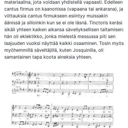
materiaalina, jota voidaan yhdistellä vapaasti. Edelleen
cantus firmus on kaanonissa (vapaana tai ankarana), ja
viittauksia cantus firmukseen esiintyy muissakin
äänissä ja silloinkin kun se ei ole läsnä. Tinctoris keräsi
sikäli yhteen kaiken aikansa sävellyksellisen taitamisen:
hän oli eklektikko, jonka mielestä messussa piti sen
laajuuden vuoksi näyttää kaikki osaaminen. Tosin myös
myöhemmillä säveltäjillä, kuten Josquinilla, oli
samanlainen tapa koota aineksia yhteen.