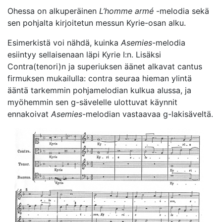
Ohessa on alkuperäinen
L’homme armé
-melodia sekä
sen pohjalta kirjoitetun messun Kyrie-osan alku.
Esimerkistä voi nähdä, kuinka
Asemies
-melodia
esiintyy sellaisenaan läpi Kyrie I:n. Lisäksi
Contra(tenori)n ja superiuksen äänet alkavat cantus
firmuksen mukailulla: contra seuraa hieman ylintä
ääntä tarkemmin pohjamelodian kulkua alussa, ja
myöhemmin sen g-sävelelle ulottuvat käynnit
ennakoivat
Asemies
-melodian vastaavaa g-lakisäveltä.