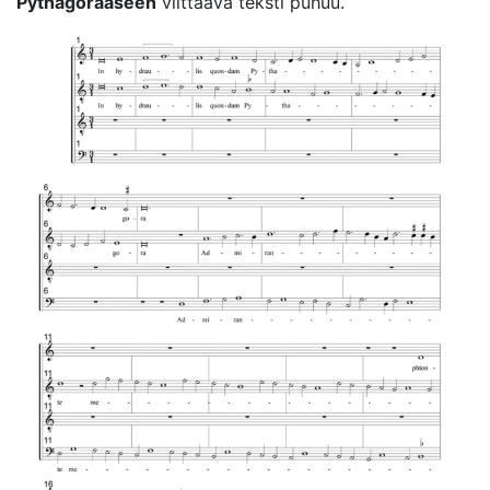
Pythagoraaseen
viittaava teksti puhuu.