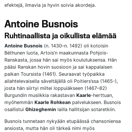
efektejä, ilmavia ja hyvin soivia akordeja.
Antoine Busnois
Ruhtinaallista ja oikullista elämää
Antoine Busnois
(n. 1430–n. 1492) oli kotoisin
Béthunen luota, Artois’n maakunnasta Pohjois-
Ranskasta, jossa hän sai myös koulutuksensa. Hän
pääsi Ranskan hovin suosioon ja sai kappalaisen
paikan Toursista (1461). Seuraavat työpaikka
ailahtelevaisella säveltäjällä oli Poitiers’ssa (1465-),
josta hän siirtyi miltei loppuiäkseen (1467–82)
Burgundin musiikkia rakastavan
Kaarle
-herttuan,
myöhemmän
Kaarle Rohkean
palvelukseen. Busnois
osallistui
Ghizeghemin
lailla hallitsijan sotaretkiin.
Busnois tunnetaan nykyään etupäässä chansoniensa
ansiosta, mutta hän oli tärkeä nimi myös