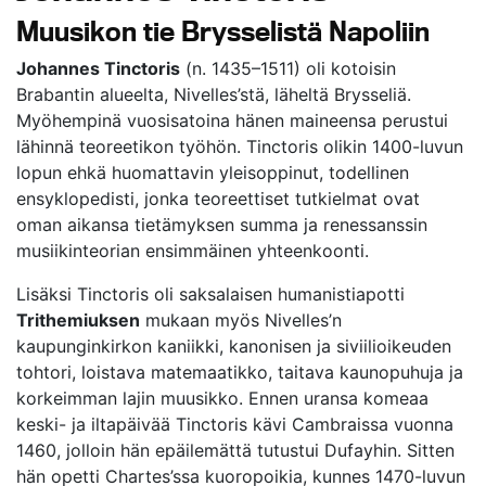
Muusikon tie Brysselistä Napoliin
Johannes Tinctoris
(n. 1435–1511) oli kotoisin
Brabantin alueelta, Nivelles’stä, läheltä Brysseliä.
Myöhempinä vuosisatoina hänen maineensa perustui
lähinnä teoreetikon työhön. Tinctoris olikin 1400-luvun
lopun ehkä huomattavin yleisoppinut, todellinen
ensyklopedisti, jonka teoreettiset tutkielmat ovat
oman aikansa tietämyksen summa ja renessanssin
musiikinteorian ensimmäinen yhteenkoonti.
Lisäksi Tinctoris oli saksalaisen humanistiapotti
Trithemiuksen
mukaan myös Nivelles’n
kaupunginkirkon kaniikki, kanonisen ja siviilioikeuden
tohtori, loistava matemaatikko, taitava kaunopuhuja ja
korkeimman lajin muusikko. Ennen uransa komeaa
keski- ja iltapäivää Tinctoris kävi Cambraissa vuonna
1460, jolloin hän epäilemättä tutustui Dufayhin. Sitten
hän opetti Chartes’ssa kuoropoikia, kunnes 1470-luvun