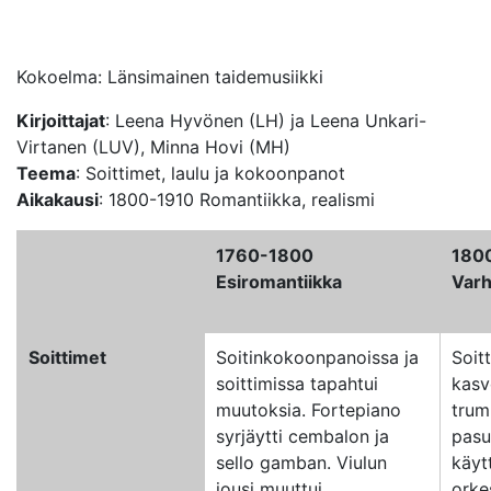
Kokoelma: Länsimainen taidemusiikki
Kirjoittajat
: Leena Hyvönen (LH) ja Leena Unkari-
Virtanen (LUV), Minna Hovi (MH)
Teema
: Soittimet, laulu ja kokoonpanot
Aikakausi
: 1800-1910 Romantiikka, realismi
1760-1800
180
Esiromantiikka
Varh
Soittimet
Soitinkokoonpanoissa ja
Soitt
soittimissa tapahtui
kasvo
muutoksia. Fortepiano
trum
syrjäytti cembalon ja
pasu
sello gamban. Viulun
käyt
jousi muuttui
orkes