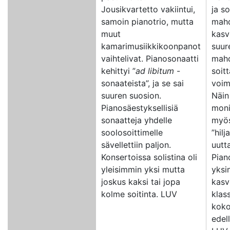
Jousikvartetto vakiintui,
ja so
samoin pianotrio, mutta
mahd
muut
kasv
kamarimusiikkikoonpanot
suur
vaihtelivat. Pianosonaatti
mahd
kehittyi ”
ad libitum
-
soit
sonaateista”, ja se sai
voi
suuren suosion.
Näin
Pianosäestyksellisiä
moni
sonaatteja yhdelle
myös
soolosoittimelle
”hilj
sävellettiin paljon.
uutta
Konsertoissa solistina oli
Pian
yleisimmin yksi mutta
yksi
joskus kaksi tai jopa
kasv
kolme soitinta. LUV
klas
koko
edell