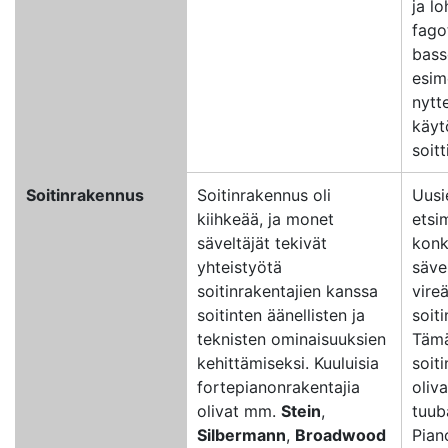
ja l
fago
bass
esim
nytt
käyt
soit
Soitinrakennus
Soitinrakennus oli
Uusi
kiihkeää, ja monet
etsi
säveltäjät tekivät
konkr
yhteistyötä
säve
soitinrakentajien kanssa
vire
soitinten äänellisten ja
soit
teknisten ominaisuuksien
Tämä
kehittämiseksi. Kuuluisia
soit
fortepianonrakentajia
oliva
olivat mm.
Stein
,
tuub
Silbermann
,
Broadwood
Pian