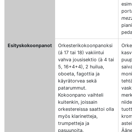
esime
port
mez
piani
peda
Esityskokoonpanot
Orkesterikokoonpanoksi
Orke
(á 17 tai 18) vakiintui
kasv
vahva jousisektio (à 4 tai
puup
5, 16+4+4), 2 huilua,
saiv
oboeta, fagottia ja
moni
käyrätorvea sekä
tehtä
patarummut.
vask
Kokoonpano vaihteli
merk
kuitenkin, joissain
niid
orkestereissa saattoi olla
tuot
myös klarinetteja,
krom
trumpetteja ja
aste
pasuunoita.
Ään