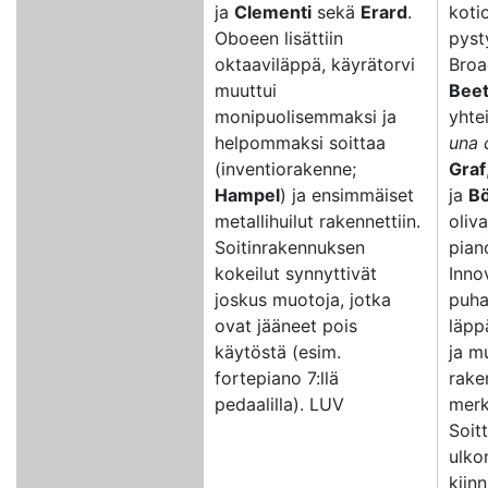
ja
Clementi
sekä
Erard
.
koti
Oboeen lisättiin
pyst
oktaaviläppä, käyrätorvi
Broa
muuttui
Bee
monipuolisemmaksi ja
yhte
helpommaksi soittaa
una 
(inventiorakenne;
Graf
Hampel
) ja ensimmäiset
ja
B
metallihuilut rakennettiin.
oliv
Soitinrakennuksen
pian
kokeilut synnyttivät
Inno
joskus muotoja, jotka
puha
ovat jääneet pois
läpp
käytöstä (esim.
ja m
fortepiano 7:llä
rake
pedaalilla). LUV
merk
Soit
ulko
kiinn