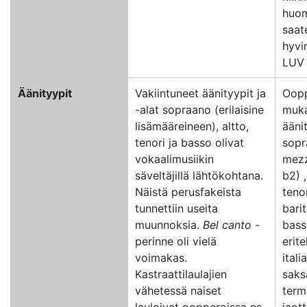
huom
saat
hyvin
LUV
Äänityypit
Vakiintuneet äänityypit ja
Oopp
-alat sopraano (erilaisine
muka
lisämääreineen), altto,
ääni
tenori ja basso olivat
sopr
vokaalimusiikin
mezz
säveltäjillä lähtökohtana.
b2) ,
Näistä perusfakeista
tenor
tunnettiin useita
barit
muunnoksia.
Bel canto
-
bass
perinne oli vielä
erit
voimakas.
itali
Kastraattilaulajien
saks
vähetessä naiset
term