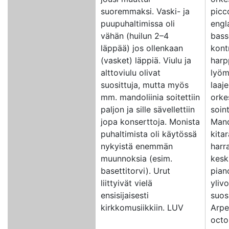
suoremmaksi. Vaski- ja
picc
puupuhaltimissa oli
engl
vähän (huilun 2–4
basso
läppää) jos ollenkaan
kont
(vasket) läppiä. Viulu ja
harp
alttoviulu olivat
lyöm
suosittuja, mutta myös
laaj
mm. mandoliinia soitettiin
orke
paljon ja sille sävellettiin
soint
jopa konserttoja. Monista
Mando
puhaltimista oli käytössä
kitar
nykyistä enemmän
harr
muunnoksia (esim.
kesk
basettitorvi). Urut
piano
liittyivät vielä
yliv
ensisijaisesti
suosi
kirkkomusiikkiin. LUV
Arpe
octo