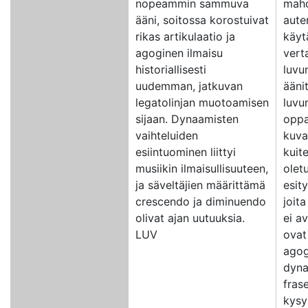
nopeammin sammuva
mahd
ääni, soitossa korostuivat
auten
rikas artikulaatio ja
käyt
agoginen ilmaisu
vert
historiallisesti
luvu
uudemman, jatkuvan
ääni
legatolinjan muotoamisen
luvu
sijaan. Dynaamisten
oppai
vaihteluiden
kuva
esiintuominen liittyi
kuit
musiikin ilmaisullisuuteen,
oletu
ja säveltäjien määrittämä
esity
crescendo ja diminuendo
joita
olivat ajan uutuuksia.
ei av
LUV
ovat
agog
dyna
fras
kysy