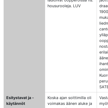
lauloivat oopperoissa ns.
jaott
housurooleja. LUV
draa
1900
muka
lied
cant
yllä
oopp
nost
erila
ääne
ihan
omin
Kuor
peru
SATB
Esitystavat ja -
Koska ajan soittimilla oli
Vast
käytännöt
voimakas äänen aluke ja
myöt