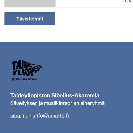
LUV
Tiivistelmät
Taideyliopiston Sibelius-Akatemia
Sävellyksen ja musiikinteorian aineryhmä
siba.muhi.info@uniarts.fi