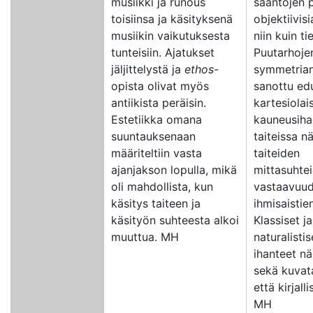
musiikki ja runous
sääntöjen p
toisiinsa ja käsityksenä
objektiivisi
musiikin vaikutuksesta
niin kuin ti
tunteisiin. Ajatukset
Puutarhoje
jäljittelystä ja
ethos
-
symmetria
opista olivat myös
sanottu ed
antiikista peräisin.
kartesiolai
Estetiikka omana
kauneusihan
suuntauksenaan
taiteissa n
määriteltiin vasta
taiteiden
ajanjakson lopulla, mikä
mittasuhte
oli mahdollista, kun
vastaavuud
käsitys taiteen ja
ihmisaistie
käsityön suhteesta alkoi
Klassiset ja
muuttua. MH
naturalistis
ihanteet nä
sekä kuvata
että kirjall
MH