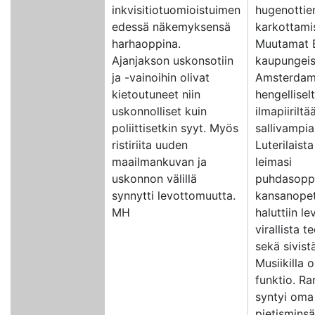
inkvisitiotuomioistuimen
hugenottie
edessä näkemyksensä
karkottami
harhaoppina.
Muutamat 
Ajanjakson uskonsotiin
kaupungeis
ja -vainoihin olivat
Amsterdam,
kietoutuneet niin
hengellisel
uskonnolliset kuin
ilmapiiriltä
poliittisetkin syyt. Myös
sallivampia
ristiriita uuden
Luterilaist
maailmankuvan ja
leimasi
uskonnon välillä
puhdasoppi
synnytti levottomuutta.
kansanopet
MH
haluttiin le
virallista t
sekä sivist
Musiikilla o
funktio. R
syntyi oma
pietisminsä