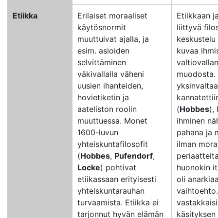
Etiikka
Erilaiset moraaliset
Etiikkaan j
käytösnormit
liittyvä fil
muuttuivat ajalla, ja
keskustelu
esim. asioiden
kuvaa ihmis
selvittäminen
valtiovalla
väkivallalla väheni
muodosta. 
uusien ihanteiden,
yksinvaltaa
hovietiketin ja
kannatettii
aateliston roolin
(
Hobbes
),
muuttuessa. Monet
ihminen näh
1600-luvun
pahana ja 
yhteiskuntafilosofit
ilman moraa
(
Hobbes
,
Pufendorf
,
periaatteit
Locke
) pohtivat
huonokin it
etiikassaan erityisesti
oli anarkia
yhteiskuntarauhan
vaihtoehto
turvaamista. Etiikka ei
vastakkais
tarjonnut hyvän elämän
käsityksen