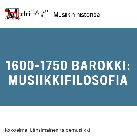
Siirry
sisältöön
Musiikin historiaa
1600-1750 BAROKKI:
MUSIIKKIFILOSOFIA
Kokoelma: Länsimainen taidemusiikki