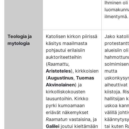
Ihminen oli
luomakunna
ilmentymä
Teologia ja
Katolisen kirkon piirissä
Jako katolis
mytologia
käsitys maailmasta
protestantt
pohjautui erilaisiin
alueisiin oli
auktoriteetteihin
hahmottunu
(
Raamattu
,
solmimisen 
Aristoteles
), kirkkoisien
mutta
(
Augustinus
,
Tuomas
uskonkysy
Akvinolainen
) ja
aiheuttivat
kirkolliskokousten
kiistoja. Ris
lausuntoihin. Kirkko
hallitsijan 
pyrki kumoamaan
uskoa kann
eriävät näkemykset
välillä joht
Raamatun
vastaisina, ja
käännytysyr
Galilei
joutui kieltämään
tai kuten 