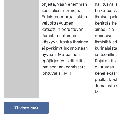
ohjeita, vaan enemmän
hallitusvall
sosiaalisia normeja.
tarkoitus 
Erilaisten moraalilakien
ihmiset pel
velvoittavuuden
kehittää he
katsottiin perustuvan
aineellisia
Jumalan antamaan
ominaisuuk
käskyyn, koska ihminen
Ihmisiltä ed
ei pyrkinyt luonnostaan
kurinalaist
hyvään. Moraalinen
ja itsehillin
epäjärjestys selitettiin
Rajaton its
ihmisen lankeamisesta
ollut vastu
johtuvaksi. MH
kenellekää
päällä, kos
Jumalasta 
MH
Tiivistelmät