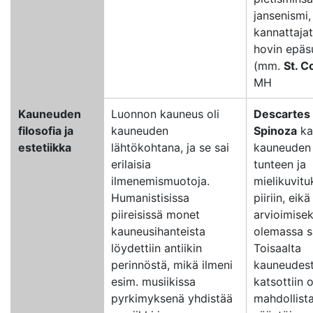
jansenismi,
kannattajat
hovin epäs
(mm.
St. 
MH
Kauneuden
Luonnon kauneus oli
Descartes
filosofia ja
kauneuden
Spinoza
ka
estetiikka
lähtökohtana, ja se sai
kauneuden
erilaisia
tunteen ja
ilmenemismuotoja.
mielikuvit
Humanistisissa
piiriin, eik
piireisissä monet
arvioimisek
kauneusihanteista
olemassa s
löydettiin antiikin
Toisaalta
perinnöstä, mikä ilmeni
kauneudes
esim. musiikissa
katsottiin 
pyrkimyksenä yhdistää
mahdollista