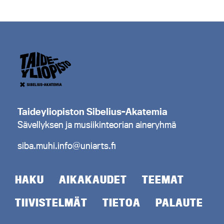
Taideyliopiston Sibelius-Akatemia
Sävellyksen ja musiikinteorian aineryhmä
siba.muhi.info@uniarts.fi
HAKU
AIKAKAUDET
TEEMAT
TIIVISTELMÄT
TIETOA
PALAUTE