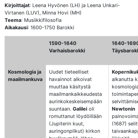
Kirjoittajat
: Leena Hyvönen (LH) ja Leena Unkari-
Virtanen (LUV), Minna Hovi (MH)
Teema
: Musiikkifilosofia
Aikakausi
: 1600-1750 Barokki
1590-1640
1640-169
Varhaisbarokki
Täysbarok
Kosmologia ja
Uudet tieteelliset
Koperniku
maailmankuva
havainnot alkoivat
alkanutta k
muuttaa käsitystä
kosmologi
maailmankaikkeudesta
toimintaper
aurinkokeskeisempään
selvittämis
suuntaan.
Galilei
oli
Newtonin
romuttanut löydöillään
painovoima
(Jupiterin kuut,
(1687) seli
auringonpilkut) kirkon
taivaankap