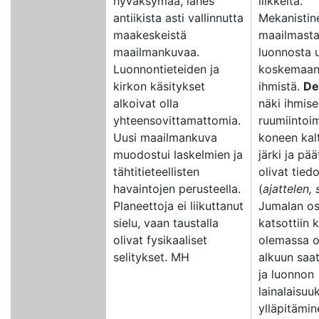
hyväksymää, lähes
liikkeitä.
antiikista asti vallinnutta
Mekanistin
maakeskeistä
maailmasta
maailmankuvaa.
luonnosta u
Luonnontieteiden ja
koskemaan
kirkon käsitykset
ihmistä.
De
alkoivat olla
näki ihmis
yhteensovittamattomia.
ruumiintoi
Uusi maailmankuva
koneen kalt
muodostui laskelmien ja
järki ja pää
tähtitieteellisten
olivat tied
havaintojen perusteella.
(
ajattelen, 
Planeettoja ei liikuttanut
Jumalan os
sielu, vaan taustalla
katsottiin 
olivat fysikaaliset
olemassa o
selitykset. MH
alkuun saa
ja luonnon
lainalaisuu
ylläpitämin