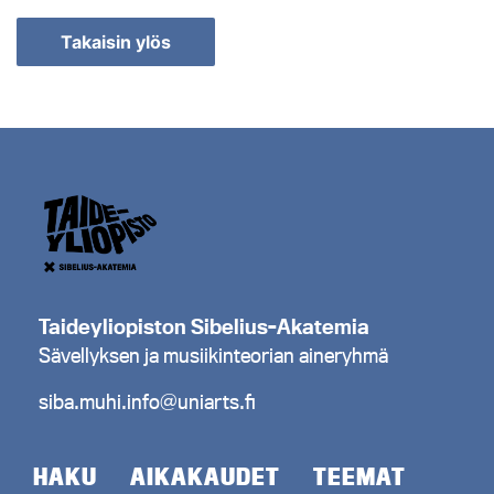
Takaisin ylös
Haku
tulosten
selaaminen
Taideyliopiston Sibelius-Akatemia
Sävellyksen ja musiikinteorian aineryhmä
siba.muhi.info@uniarts.fi
HAKU
AIKAKAUDET
TEEMAT