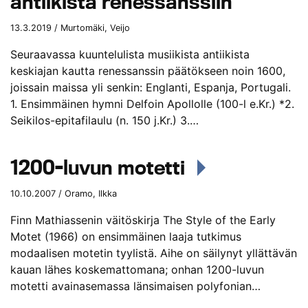
antiikista renessanssiin
13.3.2019 / Murtomäki, Veijo
Seuraavassa kuuntelulista musiikista antiikista
keskiajan kautta renessanssin päätökseen noin 1600,
joissain maissa yli senkin: Englanti, Espanja, Portugali.
1. Ensimmäinen hymni Delfoin Apollolle (100-l e.Kr.) *2.
Seikilos-epitafilaulu (n. 150 j.Kr.) 3.…
1200-luvun motetti
10.10.2007 / Oramo, Ilkka
Finn Mathiassenin väitöskirja The Style of the Early
Motet (1966) on ensimmäinen laaja tutkimus
modaalisen motetin tyylistä. Aihe on säilynyt yllättävän
kauan lähes koskemattomana; onhan 1200-luvun
motetti avainasemassa länsimaisen polyfonian…