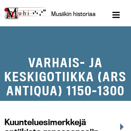
Siirry
sisältöön
Musiikin historiaa
VARHAIS- JA
KESKIGOTIIKKA (ARS
ANTIQUA) 1150–1300
Kuunteluesimerkkejä